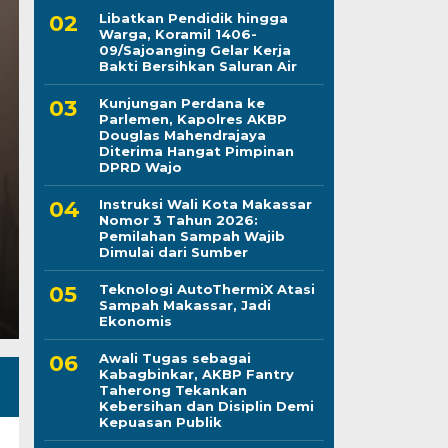
Libatkan Pendidik hingga
Warga, Koramil 1406-
09/Sajoanging Gelar Kerja
Peduli Sesama, Dina
Bakti Bersihkan Saluran Air
Kunjungan Perdana ke
Makassar Gelar Bakti
Parlemen, Kapolres AKBP
Douglas Mahendrajaya
Darah
Diterima Hangat Pimpinan
DPRD Wajo
Kamis, 6 Agu 2026 - 21:28 WIB
Instruksi Wali Kota Makassar
Nomor 3 Tahun 2026:
LINTASCELEBES.COM MAKASSAR — Dinas Kesehatan
Pemilahan Sampah Wajib
Darma Wanita Persatuan (DWP) Dinkes Makassar d
Dimulai dari Sumber
Teknologi AutoThermiX Atasi
Sampah Makassar, Jadi
Ekonomis
Awali Tugas sebagai
Kabagbinkar, AKBP Fantry
Taherong Tekankan
Kebersihan dan Disiplin Demi
Kepuasan Publik