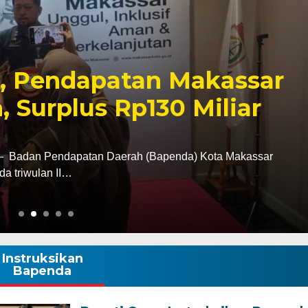
Ziarah ke Makam La
, Tegaskan Komitmen
k Tanah Wajo
i tugas sebagai Kapolres Wajo, AKBP Douglas
tan terhadap sejarah dan…
Instruksikan
Bapenda