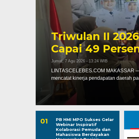
Kapolres Wajo 
ssar
Maddukkelleng
ar
Mengabdi untu
Jumat, 7 Agu 2026 - 08:42 WIB
assar
LINTASCELEBES.COM WAJO — Mengawal
Mahendrajaya menunjukkan penghorma
PB HMI MPO Sukses Gelar
Webinar Inspiratif
Kolaborasi Pemuda dan
Mahasiswa Berdayakan