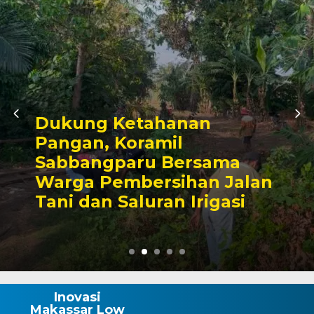
nan
Kunjungan Audi
l
Bupati Wajo, Ka
ersama
Komitmen Perku
han Jalan
Kamtibmas dan
 Irigasi
Pembangunan
Inovasi
Makassar Low