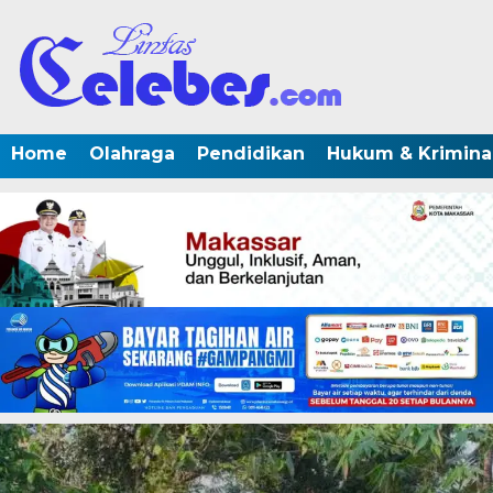
Home
Olahraga
Pendidikan
Hukum & Krimina