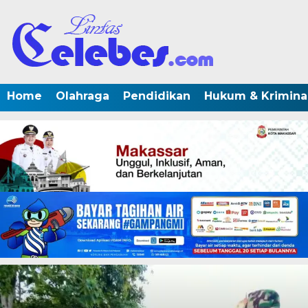
Home
Olahraga
Pendidikan
Hukum & Krimina