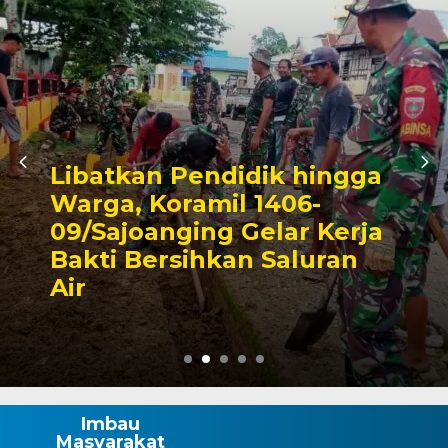
 hingga
06-
Triwulan II 2026,
ar Kerja
Pendapatan Maka
aluran
Capai 49 Persen, 
Rp130 Miliar
Imbau
Masyarakat