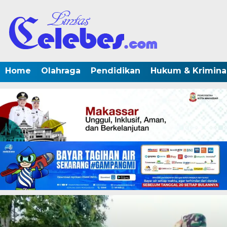
Home
Olahraga
Pendidikan
Hukum & Krimina