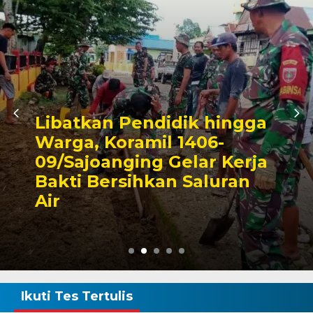
ga
Triwulan II 2026,
ja
Pendapatan Makassar
Capai 49 Persen, Surplu
Rp130 Miliar
Ikuti Tes Tertulis