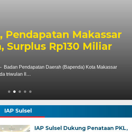
Ziarah ke Makam La
, Tegaskan Komitmen
k Tanah Wajo
i tugas sebagai Kapolres Wajo, AKBP Douglas
tan terhadap sejarah dan…
IAP Sulsel
IAP Sulsel Dukung Penataan PKL,