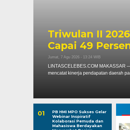
Kapolres Wajo 
ssar
Maddukkelleng
ar
Mengabdi untu
Jumat, 7 Agu 2026 - 08:42 WIB
assar
LINTASCELEBES.COM WAJO — Mengawal
Mahendrajaya menunjukkan penghorma
PB HMI MPO Sukses Gelar
Webinar Inspiratif
Kolaborasi Pemuda dan
Mahasiswa Berdayakan