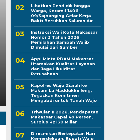
Libatkan Pendidik hingga
Warga, Koramil 1406-
09/Sajoanging Gelar Kerja
Peduli Sesama, Dina
Bakti Bersihkan Saluran Air
Instruksi Wali Kota Makassar
Makassar Gelar Bakti
Nomor 3 Tahun 2026:
Pemilahan Sampah Wajib
Darah
Dimulai dari Sumber
Appi Minta PDAM Makassar
Kamis, 6 Agu 2026 - 21:28 WIB
Utamakan Kualitas Layanan
dan Jaga Likuiditas
LINTASCELEBES.COM MAKASSAR — Dinas Kesehatan
Perusahaan
Darma Wanita Persatuan (DWP) Dinkes Makassar d
Kapolres Wajo Ziarah ke
Makam La Maddukkelleng,
Tegaskan Komitmen
Mengabdi untuk Tanah Wajo
Triwulan II 2026, Pendapatan
Makassar Capai 49 Persen,
Surplus Rp130 Miliar
Diresmikan Bertepatan Hari
Kemerdekaan, Bupati Wajo