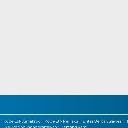
Kode Etik Jurnalistik
Kode Etik Perilaku
Lintas Berita Sulawesi
SOP Perlindungan Wartawan
Tentang Kami