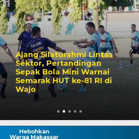
s
Kalahkan Unsur
Forkopimda, Bupati And
Rosman Tampil Sebagai
i
Juara Lomba Makan
Kerupuk
Hebohkan
Warga Makassar