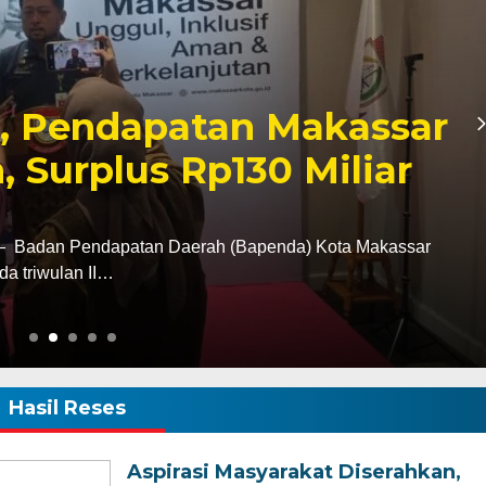
Ziarah ke Makam La
, Tegaskan Komitmen
k Tanah Wajo
i tugas sebagai Kapolres Wajo, AKBP Douglas
tan terhadap sejarah dan…
Hasil Reses
Aspirasi Masyarakat Diserahkan,