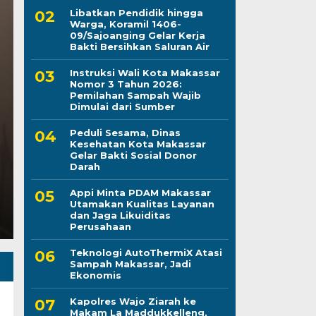
Libatkan Pendidik hingga
Warga, Koramil 1406-
09/Sajoanging Gelar Kerja
Peduli Sesama, Dina
Bakti Bersihkan Saluran Air
Instruksi Wali Kota Makassar
Makassar Gelar Bakti
Nomor 3 Tahun 2026:
Pemilahan Sampah Wajib
Darah
Dimulai dari Sumber
Peduli Sesama, Dinas
Kamis, 6 Agu 2026 - 21:28 WIB
Kesehatan Kota Makassar
Gelar Bakti Sosial Donor
LINTASCELEBES.COM MAKASSAR — Dinas Kesehatan
Darah
Darma Wanita Persatuan (DWP) Dinkes Makassar d
Appi Minta PDAM Makassar
Utamakan Kualitas Layanan
dan Jaga Likuiditas
Perusahaan
Teknologi AutoThermiX Atasi
Sampah Makassar, Jadi
Ekonomis
Kapolres Wajo Ziarah ke
Makam La Maddukkelleng,