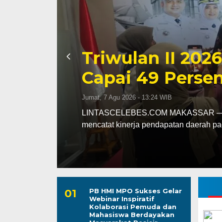
Kapolres Wajo 
ssar
Maddukkelleng
ar
Mengabdi untu
Jumat, 7 Agu 2026 - 08:42 WIB
assar
LINTASCELEBES.COM WAJO — Mengawal
Mahendrajaya menunjukkan penghorma
PB HMI MPO Sukses Gelar
Webinar Inspiratif
Kolaborasi Pemuda dan
Mahasiswa Berdayakan