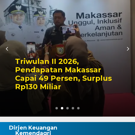
Kapolres Wajo Ziarah ke
Makam La Maddukkelleng,
Tegaskan Komitmen
Mengabdi untuk Tanah
Wajo
Dirjen Keuangan
Kemendagri