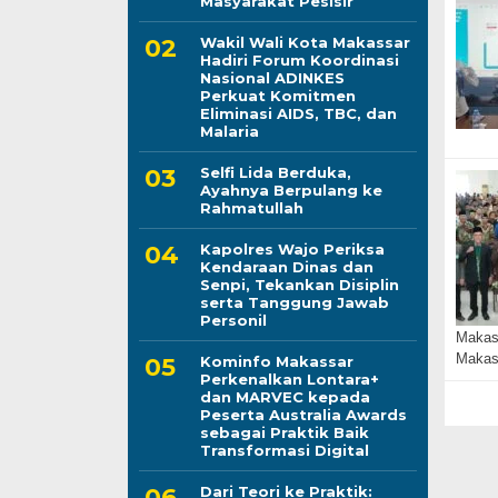
Masyarakat Pesisir
Wakil Wali Kota Makassar
Hadiri Forum Koordinasi
Nasional ADINKES
Perkuat Komitmen
Eliminasi AIDS, TBC, dan
Malaria
Selfi Lida Berduka,
Ayahnya Berpulang ke
Rahmatullah
Kapolres Wajo Periksa
Kendaraan Dinas dan
Senpi, Tekankan Disiplin
serta Tanggung Jawab
Personil
Makass
Makas
Kominfo Makassar
Perkenalkan Lontara+
dan MARVEC kepada
Peserta Australia Awards
sebagai Praktik Baik
Transformasi Digital
Dari Teori ke Praktik: