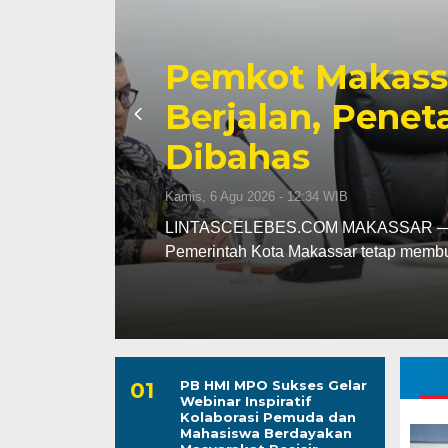
Wakil Wali Kota
tap
Forum Koordina
Perkuat Komitm
TBC, dan Malari
Kamis, 6 Agu 2026 - 07:50 WIB
kan
LINTASCELEBES.COM MALANG — Wakil W
Forum Koordinasi Nasional Penguata
PB HMI MPO Sukses Gelar
Webinar Inspiratif
Kolaborasi Pemuda dan
Mahasiswa Berdayakan