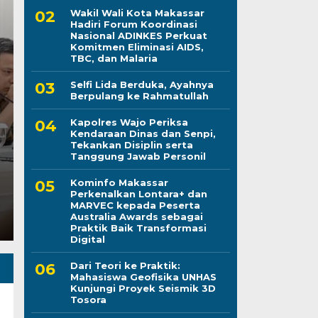
Wakil Wali Kota Makassar
Terima Kunjungan Ka
Hadiri Forum Koordinasi
Nasional ADINKES Perkuat
Bupati Andi Rosman
Komitmen Eliminasi AIDS,
TBC, dan Malaria
Pentingnya Kolabora
Selfi Lida Berduka, Ayahnya
Berpulang ke Rahmatullah
Daerah
Kapolres Wajo Periksa
Kendaraan Dinas dan Senpi,
Kamis, 6 Agu 2026 - 07:09 WIB
Tekankan Disiplin serta
Tanggung Jawab Personil
LINTASCELEBES.COM WAJO — Bupati Wajo Andi Ro
Kapolres Wajo AKBP Douglas Mahendrajaya di…
Kominfo Makassar
Perkenalkan Lontara+ dan
MARVEC kepada Peserta
Australia Awards sebagai
Praktik Baik Transformasi
Digital
Dari Teori ke Praktik:
Mahasiswa Geofisika UNHAS
Kunjungi Proyek Seismik 3D
Tosora