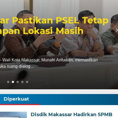
 Makassar Hadiri
si Nasional ADINKES
en Eliminasi AIDS,
a
ali Kota Makassar, Aliyah Mustika Ilham, menghadiri
n Komitmen…
Diperkuat
Disdik Makassar Hadirkan SPMB