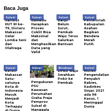
Baca Juga
Sulsel
Sulsel
Sulsel
Sulsel
Sambut
Bawaslu
Banjir
Pemerintah
HUT RI ke-
Harapkan
Belum
Kabupaten
79, Distaru
Proses
Surut,
Asahan
Makassar
Coklit Bisa
Pemkab
Bagikan
Gelar
Maksimal
Wajo Terus
Bendera
Lomba Seni
dan
Salurkan
Merah
dan
Menghasilkan
Bantuan
Putih
Olahraga
Data yang
Valid
Sulsel
Sulsel
Birokrasi
Sulsel
Keren!
DPRD Wajo
Monev
Makassar
Serahkan
Pengendalian
Satu-
Pokir ke
Penyakit
Pengukuran
satunya
Pemkab
Rabies,
PSU
Kota di
Kadinkes
Kawasan
Indonesia
Sinjai: 2021
Perumahan
Masuk
ada 96
Graha Praja
Menjadi
Kasus, 1
Pemprov
Kota
Meninggal
Sulsel di
Terhappy
Dunia
Manggala
di Dunia