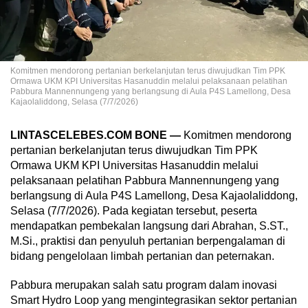
Komitmen mendorong pertanian berkelanjutan terus diwujudkan Tim PPK
Ormawa UKM KPI Universitas Hasanuddin melalui pelaksanaan pelatihan
Pabbura Mannennungeng yang berlangsung di Aula P4S Lamellong, Desa
Kajaolaliddong, Selasa (7/7/2026)
LINTASCELEBES.COM BONE —
Komitmen mendorong
pertanian berkelanjutan terus diwujudkan Tim PPK
Ormawa UKM KPI Universitas Hasanuddin melalui
pelaksanaan pelatihan Pabbura Mannennungeng yang
berlangsung di Aula P4S Lamellong, Desa Kajaolaliddong,
Selasa (7/7/2026). Pada kegiatan tersebut, peserta
mendapatkan pembekalan langsung dari Abrahan, S.ST.,
M.Si., praktisi dan penyuluh pertanian berpengalaman di
bidang pengelolaan limbah pertanian dan peternakan.
Pabbura merupakan salah satu program dalam inovasi
Smart Hydro Loop yang mengintegrasikan sektor pertanian