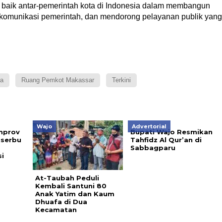
ik baik antar-pemerintah kota di Indonesia dalam membangun
 komunikasi pemerintah, dan mendorong pelayanan publik yang
ra
Ruang Pemkot Makassar
Terkini
Wajo
Advertorial
mprov
Bupati Wajo Resmikan
iserbu
Tahfidz Al Qur’an di
Sabbagparu
si
At-Taubah Peduli
Kembali Santuni 80
Anak Yatim dan Kaum
Dhuafa di Dua
Kecamatan