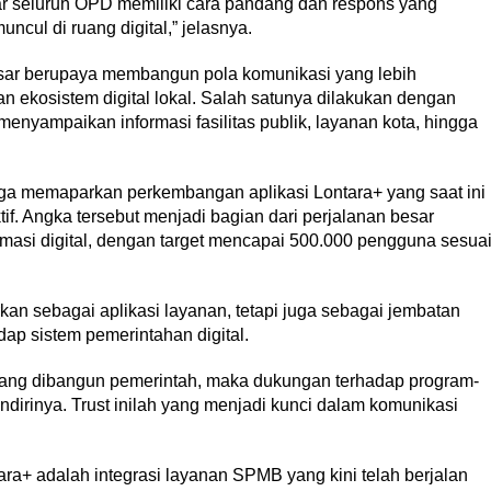
gar seluruh OPD memiliki cara pandang dan respons yang
cul di ruang digital,” jelasnya.
sar berupaya membangun pola komunikasi yang lebih
an ekosistem digital lokal. Salah satunya dilakukan dengan
nyampaikan informasi fasilitas publik, layanan kota, hingga
 memaparkan perkembangan aplikasi Lontara+ yang saat ini
if. Angka tersebut menjadi bagian dari perjalanan besar
asi digital, dengan target mencapai 500.000 pengguna sesua
kan sebagai aplikasi layanan, tetapi juga sebagai jembatan
p sistem pemerintahan digital.
yang dibangun pemerintah, maka dukungan terhadap program-
irinya. Trust inilah yang menjadi kunci dalam komunikasi
ra+ adalah integrasi layanan SPMB yang kini telah berjalan