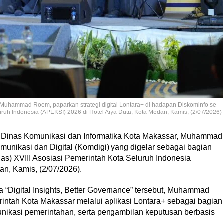
 Muhammad Roem, paparkan strategi digital Lontara+ di hadapan Diskominfo se-
uruh Indonesia (APEKSI) 2026 di Hotel Arya Duta, Kota Medan, Kamis, (2/07/2026)
 Dinas Komunikasi dan Informatika Kota Makassar, Muhammad
nikasi dan Digital (Komdigi) yang digelar sebagai bagian
as) XVIII Asosiasi Pemerintah Kota Seluruh Indonesia
an, Kamis, (2/07/2026).
 “Digital Insights, Better Governance” tersebut, Muhammad
ntah Kota Makassar melalui aplikasi Lontara+ sebagai bagian
nikasi pemerintahan, serta pengambilan keputusan berbasis