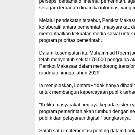
persepsi bersama di internal pemerintah, a
seragam terhadap dinamika informasi yang mun
Melalui pendekatan tersebut, Pemkot Makas
kolaboratif antara pemerintah, masyarakat, d
memanfaatkan kekuatan media sosial untuk me
program prioritas pemerintah.
Dalam kesempatan itu, Muhammad Roem juga
telah menyentuh sekitar 78.000 pengguna akt
Pemkot Makassar dalam mendorong transform
roadmap hingga tahun 2029.
Ia menjelaskan, Lontara+ tidak hanya dihadir
untuk membangun kepercayaan publik terhada
“Ketika masyarakat percaya kepada sistem 
program pemerintah akan tumbuh dengan send
publik dan pelayanan digital,” pungkasnya.
Salah satu implementasi penting dalam Lonta