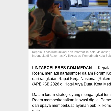
Kepala Dinas Komunikasi dan Informatika Kota Makassar,
Indonesia di Rakernas XVIII Asosiasi Pemerintah Kota Sel
LINTASCELEBES.COM MEDAN —
Kepala
Roem, menjadi narasumber dalam Forum Komu
dari rangkaian Rapat Kerja Nasional (Rakern
(APEKSI) 2026 di Hotel Arya Duta, Kota Med
Dalam forum strategis yang mengangkat tema
Roem memperkenalkan inovasi digital Pemeri
dari upaya memperkuat layanan publik, komu
data.