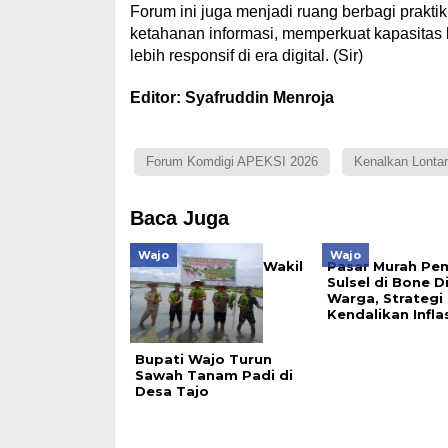
Forum ini juga menjadi ruang berbagi prakt
ketahanan informasi, memperkuat kapasitas
lebih responsif di era digital. (Sir)
Editor: Syafruddin Menroja
Forum Komdigi APEKSI 2026
Kenalkan Lonta
Baca Juga
Wajo
Wajo
Wakil
Pasar Murah Pe
Sulsel di Bone D
Warga, Strategi
Kendalikan Infla
Bupati Wajo Turun
Sawah Tanam Padi di
Desa Tajo