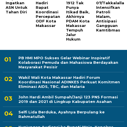
Ingatkan
Hadiri
1912 Tak
07/Takkalalla
ASN Untuk
Rapat
Punya
Intensifkan
Tahan Diri
Koordinasi
Itikad Baik,
Patroli
Percepatan
Akhirnya
Malam,
ODF Kota
PDAM Kota
Antisipasi
Makassar
Makassar
Gangguan
Tempuh
Kamtibmas
Jalur
Hukum
PB HMI MPO Sukses Gelar Webinar Inspiratif
Kolaborasi Pemuda dan Mahasiswa Berdayakan
Masyarakat Pesisir
Wakil Wali Kota Makassar Hadiri Forum
Koordinasi Nasional ADINKES Perkuat Komitmen
Eliminasi AIDS, TBC, dan Malaria
John Hardi Ambil Sumpah/Janji 123 PNS Formasi
2019 dan 2021 di Lingkup Kabupaten Asahan
Selfi Lida Berduka, Ayahnya Berpulang ke
Rahmatullah
Kunjungan Audiensi ke Bupati Wajo, Kapolres