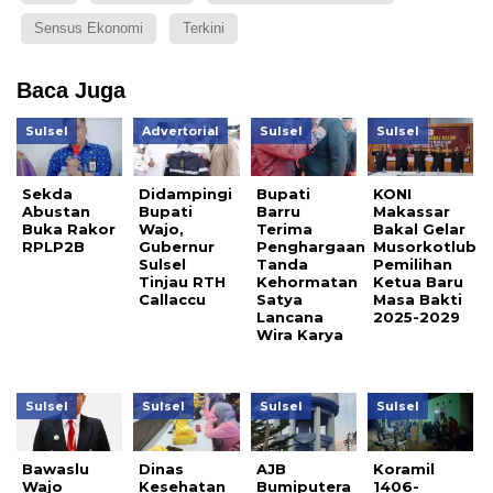
Sensus Ekonomi
Terkini
Baca Juga
Sulsel
Advertorial
Sulsel
Sulsel
Sekda
Didampingi
Bupati
KONI
Abustan
Bupati
Barru
Makassar
Buka Rakor
Wajo,
Terima
Bakal Gelar
RPLP2B
Gubernur
Penghargaan
Musorkotlub
Sulsel
Tanda
Pemilihan
Tinjau RTH
Kehormatan
Ketua Baru
Callaccu
Satya
Masa Bakti
Lancana
2025-2029
Wira Karya
Sulsel
Sulsel
Sulsel
Sulsel
Bawaslu
Dinas
AJB
Koramil
Wajo
Kesehatan
Bumiputera
1406-