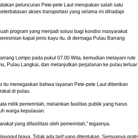
gatakan peluncuran Pete-pete Laut merupakan salah satu
keterbatasan akses transportasi yang selama ini dihadapi
buah program yang menjadi solusi bagi kondisi masyarakat
peresmian kapal jenis kayu itu, di dermaga Pulau Barrang
arrang Lompo pada pukul 07.00 Wita, kemudian melayani rute
 Pulau Langkai, dan melanjutkan perjalanan ke pulau terluar
ar itu menegaskan bahwa layanan Pete-pete Laut diberikan
akat di pulau.
ta milik pemerintah, melainkan fasilitas publik yang harus
ruh warga kepulauan.
arakat yang difasilitasi oleh pemerintah,” tegasnya.
 dipungut biaya. Tidak ada tarif yang ditentukan. Semuanya grati