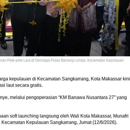
ncuran Pete-pete Laut di Dermaga Pulau Barrang Lompo, Kecamatan Kepulauan
rga kepulauan di Kecamatan Sangkarrang, Kota Makassar kini
i laut secara gratis.
anye, melalui pengoperasian “KM Banawa Nusantara 27” yang
aan soft launching langsung oleh Wali Kota Makassar, Munafri
, Kecamatan Kepulauan Sangkarrang, Jumat (12/6/2026).