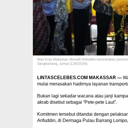
Wali Kota Makassar, Munafri Arifuddin meresmikan pelu
Sangkarrang, Jumat (12/6/2026)
LINTASCELEBES.COM MAKASSAR —
Wa
mulai merasakan hadirnya layanan transportas
Bukan lagi sekadar wacana atau janji kamp
akrab disebut sebagai “Pete-pete Laut”.
Komitmen tersebut ditandai dengan pelaksan
Arifuddin, di Dermaga Pulau Barrang Lompo