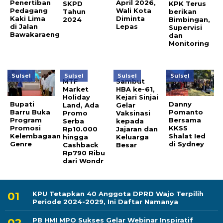
Penertiban
April 2026,
SKPD
KPK Terus
Pedagang
Wali Kota
Tahun
berikan
Kaki Lima
Diminta
2024
Bimbingan,
di Jalan
Lepas
Supervisi
Bawakaraeng
dan
Monitoring
Sulsel
Sulsel
Sulsel
Sulsel
MTF
Sambut
Market
HBA ke-61,
Holiday
Kejari Sinjai
Bupati
Danny
Land, Ada
Gelar
Barru Buka
Pomanto
Promo
Vaksinasi
Program
Bersama
Serba
kepada
Promosi
KKSS
Rp10.000
Jajaran dan
Kelembagaan
Shalat Ied
hingga
Keluarga
Genre
di Sydney
Cashback
Besar
Rp790 Ribu
dari Wondr
KPU Tetapkan 40 Anggota DPRD Wajo Terpilih
Periode 2024-2029, Ini Daftar Namanya
PB HMI MPO Sukses Gelar Webinar Inspiratif