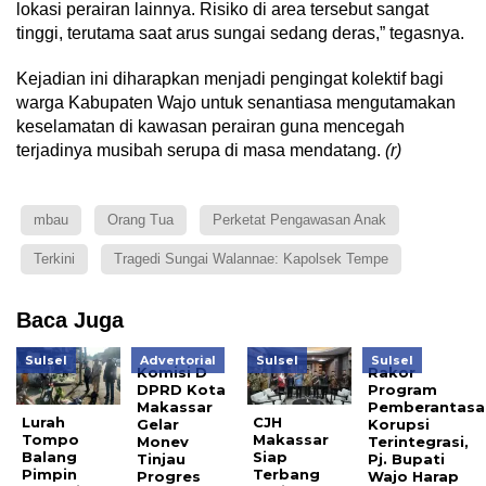
lokasi perairan lainnya. Risiko di area tersebut sangat
tinggi, terutama saat arus sungai sedang deras,” tegasnya.
Kejadian ini diharapkan menjadi pengingat kolektif bagi
warga Kabupaten Wajo untuk senantiasa mengutamakan
keselamatan di kawasan perairan guna mencegah
terjadinya musibah serupa di masa mendatang.
(r)
mbau
Orang Tua
Perketat Pengawasan Anak
Terkini
Tragedi Sungai Walannae: Kapolsek Tempe
Baca Juga
Sulsel
Advertorial
Sulsel
Sulsel
Komisi D
Rakor
DPRD Kota
Program
Makassar
Pemberantasa
Lurah
CJH
Gelar
Korupsi
Tompo
Makassar
Monev
Terintegrasi,
Balang
Siap
Tinjau
Pj. Bupati
Pimpin
Terbang
Progres
Wajo Harap