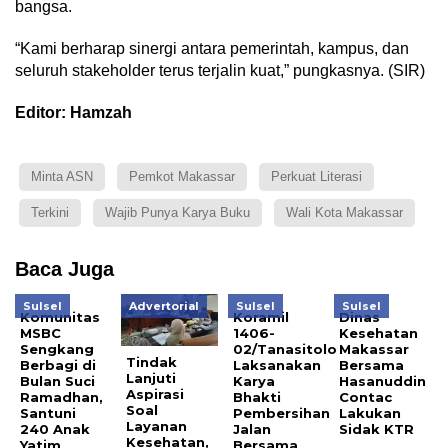
bangsa.
“Kami berharap sinergi antara pemerintah, kampus, dan
seluruh stakeholder terus terjalin kuat,” pungkasnya. (SIR)
Editor: Hamzah
Minta ASN
Pemkot Makassar
Perkuat Literasi
Terkini
Wajib Punya Karya Buku
Wali Kota Makassar
Baca Juga
Sulsel
Advertorial
Sulsel
Sulsel
Komunitas
Koramil
Dinas
MSBC
1406-
Kesehatan
Sengkang
02/Tanasitolo
Makassar
Tindak
Berbagi di
Laksanakan
Bersama
Lanjuti
Bulan Suci
Karya
Hasanuddin
Aspirasi
Ramadhan,
Bhakti
Contac
Soal
Santuni
Pembersihan
Lakukan
Layanan
240 Anak
Jalan
Sidak KTR
Kesehatan,
Yatim
Bersama