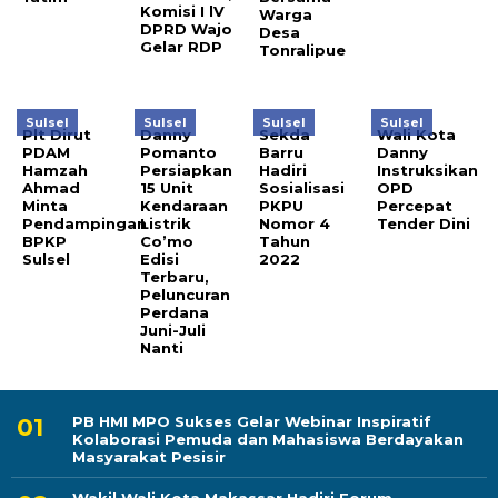
Komisi I lV
Warga
DPRD Wajo
Desa
Gelar RDP
Tonralipue
Sulsel
Sulsel
Sulsel
Sulsel
Plt Dirut
Danny
Sekda
Wali Kota
PDAM
Pomanto
Barru
Danny
Hamzah
Persiapkan
Hadiri
Instruksikan
Ahmad
15 Unit
Sosialisasi
OPD
Minta
Kendaraan
PKPU
Percepat
Pendampingan
Listrik
Nomor 4
Tender Dini
BPKP
Co’mo
Tahun
Sulsel
Edisi
2022
Terbaru,
Peluncuran
Perdana
Juni-Juli
Nanti
PB HMI MPO Sukses Gelar Webinar Inspiratif
Kolaborasi Pemuda dan Mahasiswa Berdayakan
Masyarakat Pesisir
Wakil Wali Kota Makassar Hadiri Forum