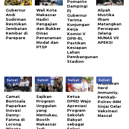
Pomanto
Dampingi
Gubernur
Wali Kota
Aliyah
Pj
Andi
Makassar
Mustika
Gubernur
Sudirman
Hadiri
Ilham
Terima
Resmikan
Pengajian
Matangkan
Kunjungan
Jembatan
dan Bukber
Persiapan
Kerja
Kembar di
Dinas
Jelang
Komisi V
Parepare
Penanaman
MUNAS VII
DPR-RI,
Modal dan
APEKSI
Pastikan
PTSP
Kesiapan
Lahan
Pembangunan
Stadion
Sulsel
Sulsel
Sulsel
Sulsel
Wujudkan
Herd
Immunity,
Camat
Sajikan
Ketua
Pemkab-
Bontoala
Program
DPRD Wajo
Polres-IMM
Paparkan
Unggulan
Apresiasi
Sinjai Gelar
Inovasi
yang
Program
Vaksinasi
Danny-
Memukau,
Sekolah
Massal
Fatma di
Booth
Rakyat
Lorong
Makassar
sebagai
Wisata
Jadi
Solusi