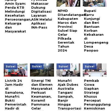
Amin Syam:
Makassar
Perda KTR
Dukung
NPHD
Bupati
Melindungi
Digitalisasi
Ditandatangani,
Barru
Kesehatan
Layanan
Kabupaten
Kunjungi
Perseorangan,
ASN Melalui
Maros dan
dan Beri
Keluarga
Aplikasi
Provinsi
Bantuan
dan
INA-Pass
Sulsel Siap
Korban
Masyarakat
Gelar
Kebakaran
Pilkada
di
Serentak
Lompengeng
Tahun
Desa
2024
Paopao
Sulsel
Sulsel
Sulsel
Sulsel
Listrik 24
Sinergi TNI
Munafri
Pemkab
Jam Hadir
dan Elemen
Ajak Dubes
Gowa
di
Masyarakat
Australia
Siapkan
Samalona,
Perkuat
Tangani
Strategi
Munafri:
Keamanan,
Sampah,
Khusus
Bukti
Koramil
Banjir
Percepat
Pemerintah
Pammana
Hingga
Penanggulang
Hadir di
Gelar
Transportasi
Kemiskinan