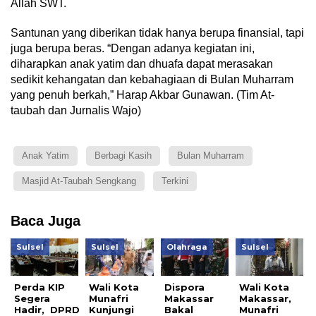
Allah SWT.
Santunan yang diberikan tidak hanya berupa finansial, tapi
juga berupa beras. “Dengan adanya kegiatan ini,
diharapkan anak yatim dan dhuafa dapat merasakan
sedikit kehangatan dan kebahagiaan di Bulan Muharram
yang penuh berkah,” Harap Akbar Gunawan. (Tim At-
taubah dan Jurnalis Wajo)
Anak Yatim
Berbagi Kasih
Bulan Muharram
Masjid At-Taubah Sengkang
Terkini
Baca Juga
Sulsel
Sulsel
Olahraga
Sulsel
Perda KIP
Wali Kota
Dispora
Wali Kota
Segera
Munafri
Makassar
Makassar,
Hadir, DPRD
Kunjungi
Bakal
Munafri