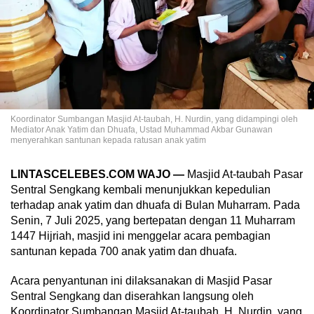
Koordinator Sumbangan Masjid At-taubah, H. Nurdin, yang didampingi oleh
Mediator Anak Yatim dan Dhuafa, Ustad Muhammad Akbar Gunawan
menyerahkan santunan kepada ratusan anak yatim
LINTASCELEBES.COM WAJO —
Masjid At-taubah Pasar
Sentral Sengkang kembali menunjukkan kepedulian
terhadap anak yatim dan dhuafa di Bulan Muharram. Pada
Senin, 7 Juli 2025, yang bertepatan dengan 11 Muharram
1447 Hijriah, masjid ini menggelar acara pembagian
santunan kepada 700 anak yatim dan dhuafa.
Acara penyantunan ini dilaksanakan di Masjid Pasar
Sentral Sengkang dan diserahkan langsung oleh
Koordinator Sumbangan Masjid At-taubah, H. Nurdin, yang