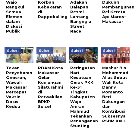
Wajo
Korban
Adakan
Dukung
Rangkul
Kebakaran
Balapan
Pembangunan
Semua
di
Resmi
Rel Kereta
Elemen
Rappokalling
Lantang
Api Maros-
dalam
Bangngia
Makassar
Diskusi
Street
Publik
Race
Sulsel
Sulsel
Sulsel
Sulsel
Tekan
PDAM Kota
Peringatan
Mashur Bin
Penyebaran
Makassar
Hari
Mohammad
Omicron,
Gelar
Kesatuan
Alias Sebut
Wawali
Kunjungan
Gerak PKK
Wali Kota
Makassar :
Silaturahmi
ke-51
Danny
Percepat
di
Tingkat
Pomanto
Vaksin
Perwakilan
Kabupaten
Beri
Dosis
BPKP
Wajo,
Dukungan
Kedua
Sulsel
Amran
dan
Mahmud
Kontribusi
Tekankan
Suksesnya
Penanganan
PSBM XXIII
Stunting