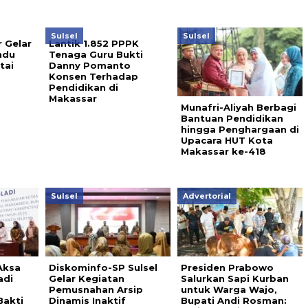
Sulsel
Sulsel
 Gelar
Lantik 1.852 PPPK
ndu
Tenaga Guru Bukti
tai
Danny Pomanto
Konsen Terhadap
Pendidikan di
Makassar
Munafri-Aliyah Berbagi
Bantuan Pendidikan
hingga Penghargaan di
Upacara HUT Kota
Makassar ke-418
Sulsel
Advertorial
Aksa
Diskominfo-SP Sulsel
Presiden Prabowo
adi
Gelar Kegiatan
Salurkan Sapi Kurban
Pemusnahan Arsip
untuk Warga Wajo,
Bakti
Dinamis Inaktif
Bupati Andi Rosman: