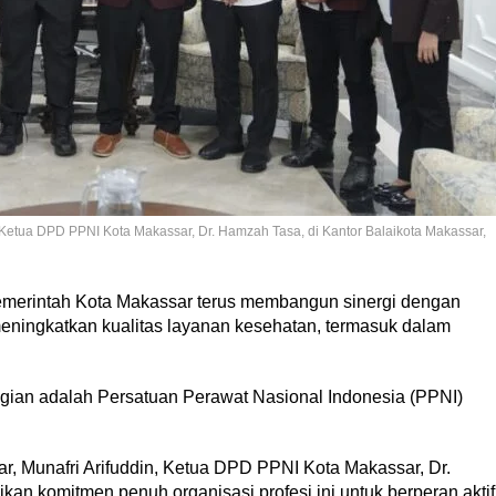
 Ketua DPD PPNI Kota Makassar, Dr. Hamzah Tasa, di Kantor Balaikota Makassar,
merintah Kota Makassar terus membangun sinergi dengan
ningkatkan kualitas layanan kesehatan, termasuk dalam
 bagian adalah Persatuan Perawat Nasional Indonesia (PPNI)
, Munafri Arifuddin, Ketua DPD PPNI Kota Makassar, Dr.
n komitmen penuh organisasi profesi ini untuk berperan aktif