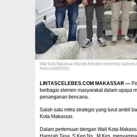
Wali Kota Makassar, Munafri Arifuddin menerima audiensi
Rabu (18/6/2025)
LINTASCELEBES.COM MAKASSAR —
Pe
berbagai elemen masyarakat dalam upaya me
penanganan bencana.
Salah satu mitra strategis yang turut ambil
Kota Makassar.
Dalam pertemuan dengan Wali Kota Makassar
Hamzah Tasa, S.Kep.Ns., M.Kes, menyampaika