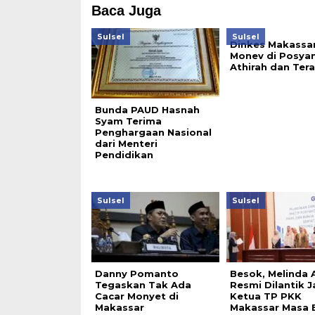
Baca Juga
Sulsel
Sulsel
Dinkes Makassar
Monev di Posya
Athirah dan Tera
Bunda PAUD Hasnah
Syam Terima
Penghargaan Nasional
dari Menteri
Pendidikan
Sulsel
Sulsel
Danny Pomanto
Besok, Melinda 
Tegaskan Tak Ada
Resmi Dilantik J
Cacar Monyet di
Ketua TP PKK
Makassar
Makassar Masa 