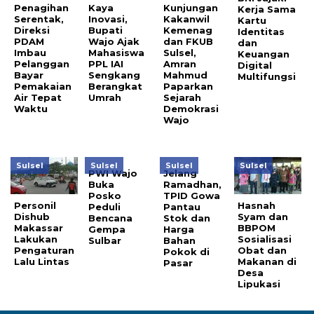
Penagihan
Kaya
Kunjungan
Kerja Sama
Serentak,
Inovasi,
Kakanwil
Kartu
Direksi
Bupati
Kemenag
Identitas
PDAM
Wajo Ajak
dan FKUB
dan
Imbau
Mahasiswa
Sulsel,
Keuangan
Pelanggan
PPL IAI
Amran
Digital
Bayar
Sengkang
Mahmud
Multifungsi
Pemakaian
Berangkat
Paparkan
Air Tepat
Umrah
Sejarah
Waktu
Demokrasi
Wajo
Sulsel
Sulsel
Sulsel
Sulsel
PWI Wajo
Jelang
Buka
Ramadhan,
Posko
TPID Gowa
Personil
Hasnah
Peduli
Pantau
Dishub
Syam dan
Bencana
Stok dan
Makassar
BBPOM
Gempa
Harga
Lakukan
Sosialisasi
Sulbar
Bahan
Pengaturan
Obat dan
Pokok di
Lalu Lintas
Makanan di
Pasar
Desa
Lipukasi