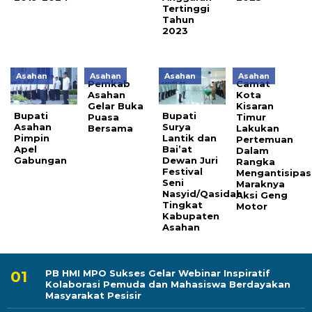
Tertinggi
Tahun
2023
Asahan
Asahan
Asahan
Asahan
Pemkab
Camat
Asahan
Kota
Gelar Buka
Kisaran
Bupati
Bupati
Puasa
Timur
Asahan
Surya
Bersama
Lakukan
Pimpin
Lantik dan
Pertemuan
Apel
Bai’at
Dalam
Gabungan
Dewan Juri
Rangka
Festival
Mengantisipas
Seni
Maraknya
Nasyid/Qasidah
Aksi Geng
Tingkat
Motor
Kabupaten
Asahan
PB HMI MPO Sukses Gelar Webinar Inspiratif
Kolaborasi Pemuda dan Mahasiswa Berdayakan
Masyarakat Pesisir