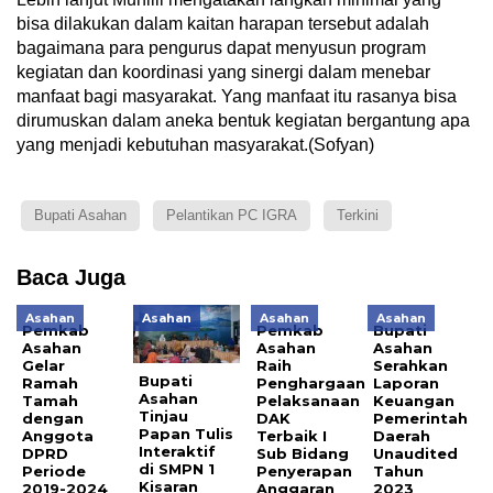
bisa dilakukan dalam kaitan harapan tersebut adalah
bagaimana para pengurus dapat menyusun program
kegiatan dan koordinasi yang sinergi dalam menebar
manfaat bagi masyarakat. Yang manfaat itu rasanya bisa
dirumuskan dalam aneka bentuk kegiatan bergantung apa
yang menjadi kebutuhan masyarakat.(Sofyan)
Bupati Asahan
Pelantikan PC IGRA
Terkini
Baca Juga
Asahan
Asahan
Asahan
Asahan
Pemkab
Pemkab
Bupati
Asahan
Asahan
Asahan
Gelar
Raih
Serahkan
Bupati
Ramah
Penghargaan
Laporan
Asahan
Tamah
Pelaksanaan
Keuangan
Tinjau
dengan
DAK
Pemerintah
Papan Tulis
Anggota
Terbaik I
Daerah
Interaktif
DPRD
Sub Bidang
Unaudited
di SMPN 1
Periode
Penyerapan
Tahun
Kisaran
2019-2024
Anggaran
2023