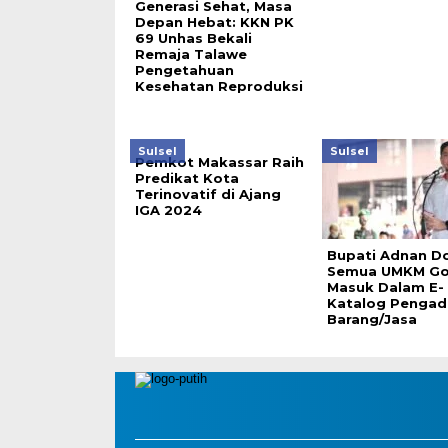
Generasi Sehat, Masa
Depan Hebat: KKN PK
69 Unhas Bekali
Remaja Talawe
Pengetahuan
Kesehatan Reproduksi
Sulsel
Sulsel
Pemkot Makassar Raih
Predikat Kota
Terinovatif di Ajang
IGA 2024
Bupati Adnan D
Semua UMKM G
Masuk Dalam E-
Katalog Pengad
Barang/Jasa