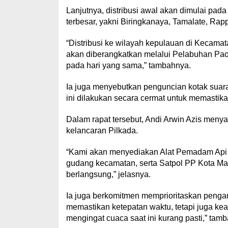
Lanjutnya, distribusi awal akan dimulai p
terbesar, yakni Biringkanaya, Tamalate, Ra
“Distribusi ke wilayah kepulauan di Kecama
akan diberangkatkan melalui Pelabuhan Paot
pada hari yang sama,” tambahnya.
Ia juga menyebutkan penguncian kotak suara
ini dilakukan secara cermat untuk memastikan
Dalam rapat tersebut, Andi Arwin Azis men
kelancaran Pilkada.
“Kami akan menyediakan Alat Pemadam Api
gudang kecamatan, serta Satpol PP Kota M
berlangsung,” jelasnya.
Ia juga berkomitmen memprioritaskan pengama
memastikan ketepatan waktu, tetapi juga kea
mengingat cuaca saat ini kurang pasti,” tam