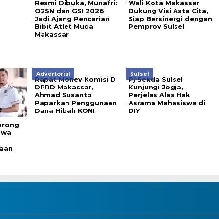
Resmi Dibuka, Munafri:
Wali Kota Makassar
O2SN dan GSI 2026
Dukung Visi Asta Cita,
Jadi Ajang Pencarian
Siap Bersinergi dengan
Bibit Atlet Muda
Pemprov Sulsel
Makassar
Advertorial
Sulsel
Rapat Monev Komisi D
Pj Sekda Sulsel
DPRD Makassar,
Kunjungi Jogja,
Ahmad Susanto
Perjelas Alas Hak
Paparkan Penggunaan
Asrama Mahasiswa di
Dana Hibah KONI
DIY
orong
owa
aan