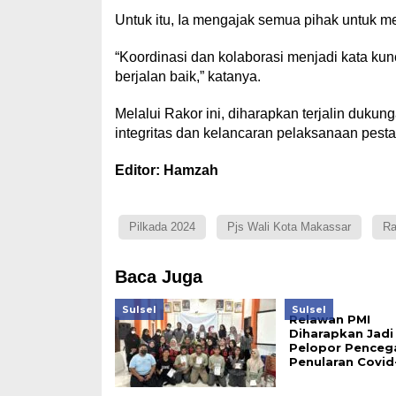
Untuk itu, Ia mengajak semua pihak untuk 
“Koordinasi dan kolaborasi menjadi kata ku
berjalan baik,” katanya.
Melalui Rakor ini, diharapkan terjalin duk
integritas dan kelancaran pelaksanaan pesta 
Editor: Hamzah
Pilkada 2024
Pjs Wali Kota Makassar
Ra
Baca Juga
Sulsel
Sulsel
Relawan PMI
Diharapkan Jadi
Pelopor Penceg
Penularan Covid