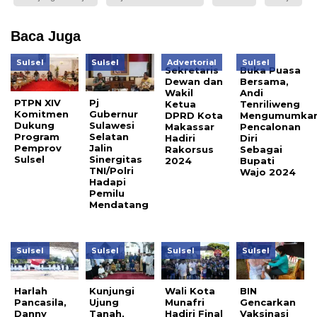
Baca Juga
Sulsel
Sulsel
Advertorial
Sulsel
Sekretaris
Buka Puasa
Dewan dan
Bersama,
Wakil
Andi
PTPN XIV
Pj
Ketua
Tenriliweng
Komitmen
Gubernur
DPRD Kota
Mengumumka
Dukung
Sulawesi
Makassar
Pencalonan
Program
Selatan
Hadiri
Diri
Pemprov
Jalin
Rakorsus
Sebagai
Sulsel
Sinergitas
2024
Bupati
TNI/Polri
Wajo 2024
Hadapi
Pemilu
Mendatang
Sulsel
Sulsel
Sulsel
Sulsel
Harlah
Kunjungi
Wali Kota
BIN
Pancasila,
Ujung
Munafri
Gencarkan
Danny
Tanah,
Hadiri Final
Vaksinasi