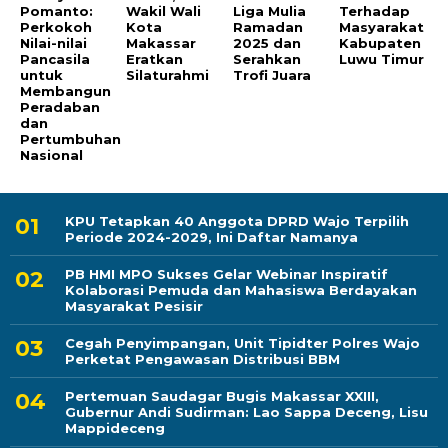
Pomanto:
Wakil Wali
Liga Mulia
Terhadap
Perkokoh
Kota
Ramadan
Masyarakat
Nilai-nilai
Makassar
2025 dan
Kabupaten
Pancasila
Eratkan
Serahkan
Luwu Timur
untuk
Silaturahmi
Trofi Juara
Membangun
Peradaban
dan
Pertumbuhan
Nasional
KPU Tetapkan 40 Anggota DPRD Wajo Terpilih
Periode 2024-2029, Ini Daftar Namanya
PB HMI MPO Sukses Gelar Webinar Inspiratif
Kolaborasi Pemuda dan Mahasiswa Berdayakan
Masyarakat Pesisir
Cegah Penyimpangan, Unit Tipidter Polres Wajo
Perketat Pengawasan Distribusi BBM
Pertemuan Saudagar Bugis Makassar XXIII,
Gubernur Andi Sudirman: Lao Sappa Deceng, Lisu
Mappideceng