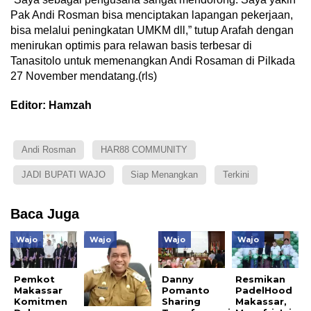
Pak Andi Rosman bisa menciptakan lapangan pekerjaan,
bisa melalui peningkatan UMKM dll,” tutup Arafah dengan
menirukan optimis para relawan basis terbesar di
Tanasitolo untuk memenangkan Andi Rosaman di Pilkada
27 November mendatang.(rls)
Editor: Hamzah
Andi Rosman
HAR88 COMMUNITY
JADI BUPATI WAJO
Siap Menangkan
Terkini
Baca Juga
Wajo
Wajo
Wajo
Wajo
Pemkot
Danny
Resmikan
Makassar
Pomanto
PadelHood
Komitmen
Sharing
Makassar,