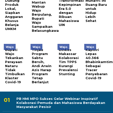
Dukung
Transformasi
Munafri: Ini
Mantan
Produk
Kepimpinan
Ruang Baru
Wabup
Lokal,
Era 5.0
untuk
Wajo
Siapkan
dengan
Hidup
Berpulang,
Anggaran
Ribuan
Lebih
Bupati
Khusus
Mahasiswa
Sehat
Wajo
Belanja
UIN
Sampaikan
UMKM
Belasungkawa
Wajo
Wajo
Wajo
Wajo
Bupati
Tinjau
Dinkes
Kapolri
Wajo
Program
Makassar
Lepas
Tekankan
Sabtu
Kolaborasi
40.366
Perayaan
Bersih,
Tim TPPS
Bhabinkamtim
Nataru
Andi Arwin
Kurangi
Sebagai
Tidak
Azis Harap
Prevalensi
Tracer
Timbulkan
Program
Stunting
Penyebaran
Klaster
Tetap
Covid-19
Covid-19
Berlanjut
PB HMI MPO Sukses Gelar Webinar Inspiratif
Kolaborasi Pemuda dan Mahasiswa Berdayakan
Masyarakat Pesisir