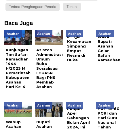
Terima Penghargaan Pemda
Terkini
Baca Juga
Asahan
Asahan
Asahan
Asahan
MTQN
Wakil
Kecamatan
Bupati
Simpang
Asahan
Kunjungan
Asisten
Empat
Gelar
Tim Safari
Administrasi
Resmi di
Safari
Ramadhan
Umum
Buka
Ramadhan
1444
Buka
H/2023 M
Sosialisasi
Pemerintah
LHKASN
Kabupaten
Bagi PNS
Asahan
Pemkab
Hari Ke-4
Asahan
Asahan
Asahan
Asahan
Asahan
Pimpin
HUT ke 60
Apel
PGRI dan
Gabungan
Hari Guru
Wabup
Bupati
Bulan April
Nasional
Asahan
Asahan
2024, Ini
Tahun