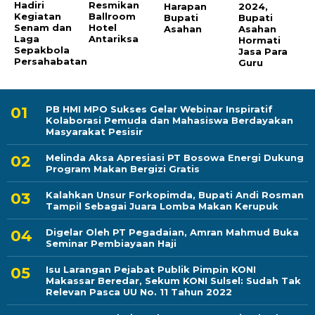
Hadiri
Resmikan
Harapan
2024,
Kegiatan
Ballroom
Bupati
Bupati
Senam dan
Hotel
Asahan
Asahan
Laga
Antariksa
Hormati
Sepakbola
Jasa Para
Persahabatan
Guru
PB HMI MPO Sukses Gelar Webinar Inspiratif
Kolaborasi Pemuda dan Mahasiswa Berdayakan
Masyarakat Pesisir
Melinda Aksa Apresiasi PT Bosowa Energi Dukung
Program Makan Bergizi Gratis
Kalahkan Unsur Forkopimda, Bupati Andi Rosman
Tampil Sebagai Juara Lomba Makan Kerupuk
Digelar Oleh PT Pegadaian, Amran Mahmud Buka
Seminar Pembiayaan Haji
Isu Larangan Pejabat Publik Pimpin KONI
Makassar Beredar, Sekum KONI Sulsel: Sudah Tak
Relevan Pasca UU No. 11 Tahun 2022