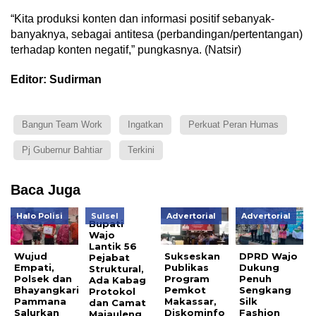
“Kita produksi konten dan informasi positif sebanyak-
banyaknya, sebagai antitesa (perbandingan/pertentangan)
terhadap konten negatif,” pungkasnya. (Natsir)
Editor: Sudirman
Bangun Team Work
Ingatkan
Perkuat Peran Humas
Pj Gubernur Bahtiar
Terkini
Baca Juga
Halo Polisi
Sulsel
Advertorial
Advertorial
Bupati
Wajo
Lantik 56
Wujud
Sukseskan
DPRD Wajo
Pejabat
Empati,
Publikas
Dukung
Struktural,
Polsek dan
Program
Penuh
Ada Kabag
Bhayangkari
Pemkot
Sengkang
Protokol
Pammana
Makassar,
Silk
dan Camat
Salurkan
Diskominfo
Fashion
Majauleng