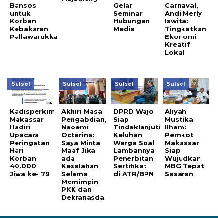
Bansos
Gelar
Carnaval,
untuk
Seminar
Andi Merly
Korban
Hubungan
Iswita:
Kebakaran
Media
Tingkatkan
Pallawarukka
Ekonomi
Kreatif
Lokal
Sulsel
Sulsel
Sulsel
Sulsel
Kadisperkim
Akhiri Masa
DPRD Wajo
Aliyah
Makassar
Pengabdian,
Siap
Mustika
Hadiri
Naoemi
Tindaklanjuti
Ilham:
Upacara
Octarina:
Keluhan
Pemkot
Peringatan
Saya Minta
Warga Soal
Makassar
Hari
Maaf Jika
Lambannya
Siap
Korban
ada
Penerbitan
Wujudkan
40.000
Kesalahan
Sertifikat
MBG Tepat
Jiwa ke- 79
Selama
di ATR/BPN
Sasaran
Memimpin
PKK dan
Dekranasda