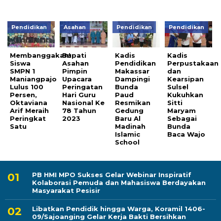
Pendidikan
Asahan
Pendidikan
Pendidikan
Membanggakan!
Bupati
Kadis
Kadis
Siswa
Asahan
Pendidikan
Perpustakaan
SMPN 1
Pimpin
Makassar
dan
Maniangpajo
Upacara
Dampingi
Kearsipan
Lulus 100
Peringatan
Bunda
Sulsel
Persen,
Hari Guru
Paud
Kukuhkan
Oktaviana
Nasional Ke
Resmikan
Sitti
Arif Meraih
78 Tahun
Gedung
Maryam
Peringkat
2023
Baru Al
Sebagai
Satu
Madinah
Bunda
Islamic
Baca Wajo
School
PB HMI MPO Sukses Gelar Webinar Inspiratif
Kolaborasi Pemuda dan Mahasiswa Berdayakan
Masyarakat Pesisir
Libatkan Pendidik hingga Warga, Koramil 1406-
09/Sajoanging Gelar Kerja Bakti Bersihkan