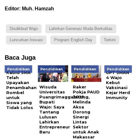
Editor: Muh. Hamzah
Disdikbud Wajo
Lahirkan Generasi Muda Berkulitas
Luncurkan Inovasi
Program English Day
Terkini
Baca Juga
Pendidikan
Pendidikan
Pendidikan
Pendidikan
Kabid SMA
UPT SMAN
Telah
4 Wajo
Upayakan
Kebut
Wisuda
Raker
Penambahan
Vaksinasi
Universitas
Pokja PAUD
Rombel
Kejar Herd
Puangrimaggalatung,
2025,
untuk
Immunity
Bupati
Melinda
Siswa yang
Wajo: Saya
Aksa
Tidak Lolos
Tantang
Dorong
Lulusan
Sinergi
Lahirkan
Lintas
Entrepreneur
Sektor
Baru
untuk Anak
Makassar