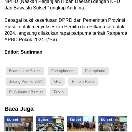
NPHD (Naskah Perjanjian Hibah Daerah) dengan KPU
dan Bawaslu Sulsel,” ungkap Andi Ina.
Sebagai bukti keseriusan DPRD dan Pemerintah Provinsi
Sulsel untuk menyukseskan Pemilu dan Pilkada serentak
2024, langsung dilakukan rapat paripurna terkait Ranperda
APBD Pokok 2024. (*Sir)
Editor: Sudirman
Bawaslu se-Sulsel
Forkopimcam
Forkopimda
Jelang Pemilu 2024
KPU
Pimpin Rakor
Pj Gubernur Bahtiar
Terkini
Baca Juga
Sulsel
Sulsel
Sulsel
Sulsel