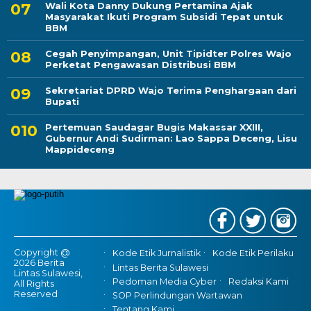
Wali Kota Danny Dukung Pertamina Ajak
Masyarakat Ikuti Program Subsidi Tepat untuk
BBM
Cegah Penyimpangan, Unit Tipidter Polres Wajo
Perketat Pengawasan Distribusi BBM
Sekretariat DPRD Wajo Terima Penghargaan dari
Bupati
Pertemuan Saudagar Bugis Makassar XXIII,
Gubernur Andi Sudirman: Lao Sappa Deceng, Lisu
Mappideceng
Copyright @
Kode Etik Jurnalistik
Kode Etik Perilaku
2026 Berita
Lintas Berita Sulawesi
Lintas Sulawesi,
Pedoman Media Cyber
Redaksi Kami
All Rights
Reserved
SOP Perlindungan Wartawan
Tentang Kami