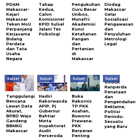
PDAM
Tahap
Pengukuhan
Disdag
Makassar-
Kedua,
Guru Besar
Makassar
Kejari
Calon
Unibos,
Gelar
Makassar
Komisioner
Munafri:
Sosialisasi
Teken MoU
KPID Sulsel
Akademisi
Pengawasan
Perpanjang
Jalani Tes
Kunci
dan
Kerjasama
Psikologi
Ketahanan
Penyuluhan
Bidang
Pangan
Metrologi
Perdata
dan
Legal
dan Tata
Pertanian
Usaha
di
Negara
Makassar
Sulsel
Sulsel
Sulsel
Sulsel
Godok
Ranperda
Penataan
Tanggulangi
Hadiri
Buka
dan
Bencana
Rakorwasda
Rakornis
Pengendalian
Lewat Data
APIP, Pj
TP PKK
Reklame,
Akurat,
Gubernur
Asahan,
Politisi
BPBD Wajo
Bahtiar
Buwono
Perindo:
Gandeng
Minta
Prawana:
Sesuatu
BBMKG
Inspektorat
PKK
yang Baru
Makassar
Audit
Berperan
Perseroda
Penting