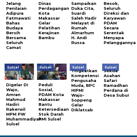
Jelang
Dinas
Sampaikan
Besok,
Penilaian
Perdagangan
Duka Cita,
Seluruh
Adipura
Kota
Suardi
Direksi dan
Fatmawati
Makassar
Saleh Hadir
Karyawan
Bahas
Gelar
Melayat di
PDAM
Budaya
Pelatihan
Rumah
Secara
Bersih
Kerajinan
Almarhum
Serentak
Bersama
Bambu
H. Andi
Menyapa
Seluruh
Russa
Pelanggannya
Camat
Sulsel
Sulsel
Sulsel
Sulsel
Tingkatkan
Sekda
Kompetensi
Asahan
Pengusaha
Safari
Digelar Di
Peduli
Muda, BPC
Ramadhan
Wajo,
Sosial,
HIPMI
Perdana di
Amran
PDAM Kota
Wajo-
Desa Subur
Mahmud
Makassar
Soppeng
Hadiri
Bantu
Gelar
Rakerwil
Ketersediaan
Diklatcab
MPM PW
Stok Darah
Muhammadiyah
PMI Sulsel
Sulsel