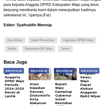
pula kepada Anggota DPRD Kabupaten Wajo yang terus
berjuang membantu kami dalam mewujudkan hadirnya
sekretariat ini, “ujarnya.(Far)
Editor: Syafruddin Menroja
Duo Amran
Hadiri Peresmian
Legislator DPRD Wajo
Sekda
Sekretariat IBI Wajo
Terkini
Baca Juga
Advertorial
Advertorial
Advertorial
Advertorial
40
Program
Anggota
Serasi,
DPRD Wajo
Wajo
Atasi
Bupati
Periode
Dapat
Kejadian
Wajo
2024-2029
Alokasi
Darurat,
Dampingi
Resmi di
Anggaran
Diskominfo
Gubernur
Lantik
Rp62 Milyar
Kota
Sulsel
Makassar
Resmikan