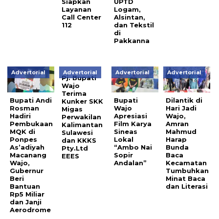
Siapkan
UPTD
Layanan
Logam,
Call Center
Alsintan,
112
dan Tekstil
di
Pakkanna
Advertorial
Advertorial
Advertorial
Advertorial
Pj. Bupati
Wajo
Terima
Bupati Andi
Bupati
Dilantik di
Kunker SKK
Rosman
Wajo
Hari Jadi
Migas
Hadiri
Apresiasi
Wajo,
Perwakilan
Pembukaan
Film Karya
Amran
Kalimantan
MQK di
Sineas
Mahmud
Sulawesi
Ponpes
Lokal
Harap
dan KKKS
As’adiyah
“Ambo Nai
Bunda
Pty.Ltd
Macanang
Sopir
Baca
EEES
Wajo,
Andalan”
Kecamatan
Gubernur
Tumbuhkan
Beri
Minat Baca
Bantuan
dan Literasi
Rp5 Miliar
dan Janji
Aerodrome