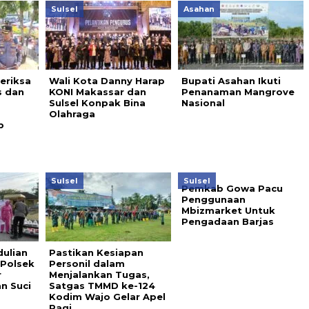
Sulsel
Asahan
eriksa
Wali Kota Danny Harap
Bupati Asahan Ikuti
s dan
KONI Makassar dan
Penanaman Mangrove
Sulsel Konpak Bina
Nasional
Olahraga
b
Sulsel
Sulsel
Pemkab Gowa Pacu
Penggunaan
Mbizmarket Untuk
Pengadaan Barjas
ulian
Pastikan Kesiapan
 Polsek
Personil dalam
r
Menjalankan Tugas,
n Suci
Satgas TMMD ke-124
Kodim Wajo Gelar Apel
Pagi