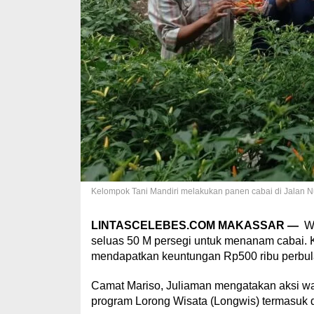
Kelompok Tani Mandiri melakukan panen cabai di Jalan N
LINTASCELEBES.COM MAKASSAR —
Wa
seluas 50 M persegi untuk menanam cabai. 
mendapatkan keuntungan Rp500 ribu perbul
Camat Mariso, Juliaman mengatakan aksi w
program Lorong Wisata (Longwis) termasuk