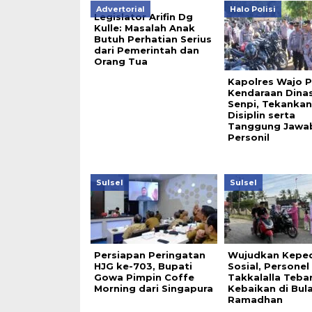
Advertorial
Halo Polisi
Legislator Arifin Dg
Kulle: Masalah Anak
Butuh Perhatian Serius
dari Pemerintah dan
Orang Tua
Kapolres Wajo P
Kendaraan Dina
Senpi, Tekankan
Disiplin serta
Tanggung Jawa
Personil
Sulsel
Sulsel
Persiapan Peringatan
Wujudkan Keped
HJG ke-703, Bupati
Sosial, Personel
Gowa Pimpin Coffe
Takkalalla Teba
Morning dari Singapura
Kebaikan di Bula
Ramadhan