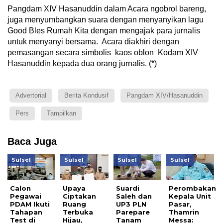
Pangdam XIV Hasanuddin dalam Acara ngobrol bareng,
juga menyumbangkan suara dengan menyanyikan lagu
Good Bles Rumah Kita dengan mengajak para jurnalis
untuk menyanyi bersama. Acara diakhiri dengan
pemasangan secara simbolis kaos oblon Kodam XIV
Hasanuddin kepada dua orang jurnalis. (*)
Advertorial
Berita Kondusif
Pangdam XIV/Hasanuddin
Pers
Tampilkan
Baca Juga
Sulsel
Sulsel
Sulsel
Sulsel
Calon
Upaya
Suardi
Perombakan
Pegawai
Ciptakan
Saleh dan
Kepala Unit
PDAM Ikuti
Ruang
UP3 PLN
Pasar,
Tahapan
Terbuka
Parepare
Thamrin
Test di
Hijau,
Tanam
Messa: