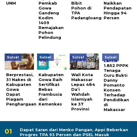
UNM
Pemkab
Bibit
Naikkan
Gowa
Pohon di
Pendapatan
Gandeng
TPA
Hingga 94
Kodim
Padangloang
Persen
1409
Remajakan
Pohon
Pelindung
Sulsel
Sulsel
Sulsel
Sulsel
Lantik
1.852 PPPK
Tenaga
Berprestasi,
Kabupaten
Wali Kota
Guru Bukti
31 Nakes di
Gowa Raih
Makassar
Danny
Kabupaten
Sertifikat
Lepas 484
Pomanto
Gowa
Bebas
Da’i
Konsen
Dapat
Frambusia
Wahdah
Terhadap
Piagam
dari
Islamiyah
Pendidikan
Penghargaan
Kemenkes
ke 37
di
Provinsi
Makassar
Dapat Saran dari Menko Pangan, Appi Beberkan
Progres TPA 93 Persen dan PSEL Masuk