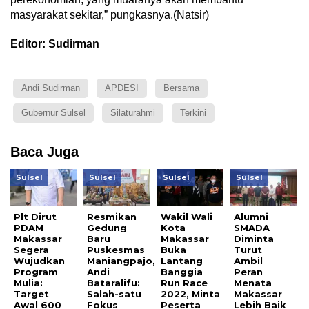
masyarakat sekitar,” pungkasnya.(Natsir)
Editor: Sudirman
Andi Sudirman
APDESI
Bersama
Gubernur Sulsel
Silaturahmi
Terkini
Baca Juga
Sulsel
Sulsel
Sulsel
Sulsel
Plt Dirut
Resmikan
Wakil Wali
Alumni
PDAM
Gedung
Kota
SMADA
Makassar
Baru
Makassar
Diminta
Segera
Puskesmas
Buka
Turut
Wujudkan
Maniangpajo,
Lantang
Ambil
Program
Andi
Banggia
Peran
Mulia:
Bataralifu:
Run Race
Menata
Target
Salah-satu
2022, Minta
Makassar
Awal 600
Fokus
Peserta
Lebih Baik