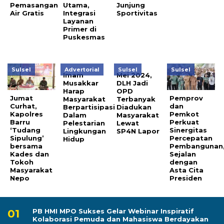
Pemasangan
Utama,
Junjung
Air Gratis
Integrasi
Sportivitas
Layanan
Primer di
Puskesmas
Sulsel
Advertorial
Sulsel
Sulsel
Imam
Mei 2024,
Musakkar
DLH Jadi
Harap
OPD
Jumat
Pemprov
Masyarakat
Terbanyak
Curhat,
dan
Berpartisipasi
Diadukan
Kapolres
Pemkot
Dalam
Masyarakat
Barru
Perkuat
Pelestarian
Lewat
‘Tudang
Sinergitas
Lingkungan
SP4N Lapor
Sipulung’
Percepatan
Hidup
bersama
Pembangunan
Kades dan
Sejalan
Tokoh
dengan
Masyarakat
Asta Cita
Nepo
Presiden
PB HMI MPO Sukses Gelar Webinar Inspiratif
Kolaborasi Pemuda dan Mahasiswa Berdayakan