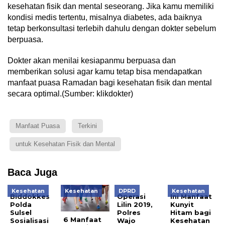
kesehatan fisik dan mental seseorang. Jika kamu memiliki
kondisi medis tertentu, misalnya diabetes, ada baiknya
tetap berkonsultasi terlebih dahulu dengan dokter sebelum
berpuasa.
Dokter akan menilai kesiapanmu berpuasa dan
memberikan solusi agar kamu tetap bisa mendapatkan
manfaat puasa Ramadan bagi kesehatan fisik dan mental
secara optimal.(Sumber: klikdokter)
Manfaat Puasa
Terkini
untuk Kesehatan Fisik dan Mental
Baca Juga
Kesehatan
Kesehatan
DPRD
Kesehatan
Biddokkes
Operasi
Ini Manfaat
Polda
Lilin 2019,
Kunyit
Sulsel
Polres
Hitam bagi
6 Manfaat
Sosialisasi
Wajo
Kesehatan