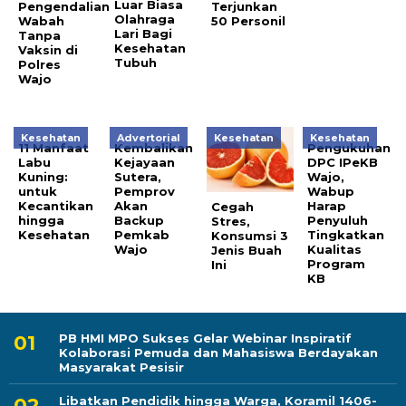
Luar Biasa
Pengendalian
Terjunkan
Olahraga
Wabah
50 Personil
Lari Bagi
Tanpa
Kesehatan
Vaksin di
Tubuh
Polres
Wajo
Kesehatan
Advertorial
Kesehatan
Kesehatan
11 Manfaat
Kembalikan
Pengukuhan
Labu
Kejayaan
DPC IPeKB
Kuning:
Sutera,
Wajo,
untuk
Pemprov
Wabup
Kecantikan
Akan
Harap
Cegah
hingga
Backup
Penyuluh
Stres,
Kesehatan
Pemkab
Tingkatkan
Konsumsi 3
Wajo
Kualitas
Jenis Buah
Program
Ini
KB
PB HMI MPO Sukses Gelar Webinar Inspiratif
Kolaborasi Pemuda dan Mahasiswa Berdayakan
Masyarakat Pesisir
Libatkan Pendidik hingga Warga, Koramil 1406-