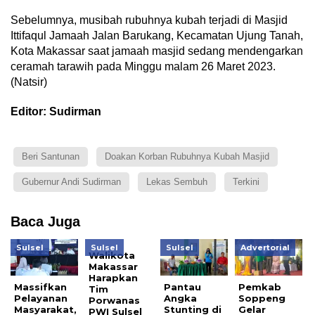
Sebelumnya, musibah rubuhnya kubah terjadi di Masjid
Ittifaqul Jamaah Jalan Barukang, Kecamatan Ujung Tanah,
Kota Makassar saat jamaah masjid sedang mendengarkan
ceramah tarawih pada Minggu malam 26 Maret 2023.
(Natsir)
Editor: Sudirman
Beri Santunan
Doakan Korban Rubuhnya Kubah Masjid
Gubernur Andi Sudirman
Lekas Sembuh
Terkini
Baca Juga
Sulsel
Sulsel
Sulsel
Advertorial
Walikota
Makassar
Harapkan
Massifkan
Pantau
Pemkab
Tim
Pelayanan
Angka
Soppeng
Porwanas
Masyarakat,
Stunting di
Gelar
PWI Sulsel