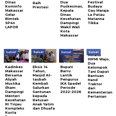
Dinas
Dua
Festival
Raih
Kominfo
Puskesmas,
Budaya
Prestasi
Makassar
Kepala
Gau Maraja
Gelar
Dinas
La Patau
Bimtek
Kesehatan
Matanna
SP4n
Dampingi
Tikka
LAPOR
Wakil Wali
Kota
Makassar
Sulsel
Sulsel
Sulsel
Sulsel
Melalui
HIPMI Wajo,
Dua
Kadinkes
Eksis 14
Bupati
Kelompok
Makassar
Tahun,
Barru
Tani Dapat
Bersama
Masjid At-
Lantik
Bantuan
Aliyah
taubah
Pengurus
Hand
Mustika
Kembali
IKA Spadel
Traktor
Ilham
Salurkan
Periode
dari
Dampingi
Santunan
2022-2026
Kementerian
Menteri
kepada
Pertanian
Kesehatan
Ratusan
RI Tinjau
Anak Yatim
Kompleks
dan Dhuafa
Kusta