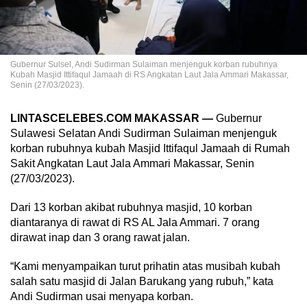
Gubernur Sulsel, Andi Sudirman Sulaiman menjenguk korban rubuhnya
Kubah Masjid Ittifaqul Jamaah di RS Angkatan Laut Jala Ammari Makassar,
Senin (27/03/2023).
LINTASCELEBES.COM MAKASSAR —
Gubernur
Sulawesi Selatan Andi Sudirman Sulaiman menjenguk
korban rubuhnya kubah Masjid Ittifaqul Jamaah di Rumah
Sakit Angkatan Laut Jala Ammari Makassar, Senin
(27/03/2023).
Dari 13 korban akibat rubuhnya masjid, 10 korban
diantaranya di rawat di RS AL Jala Ammari. 7 orang
dirawat inap dan 3 orang rawat jalan.
“Kami menyampaikan turut prihatin atas musibah kubah
salah satu masjid di Jalan Barukang yang rubuh,” kata
Andi Sudirman usai menyapa korban.