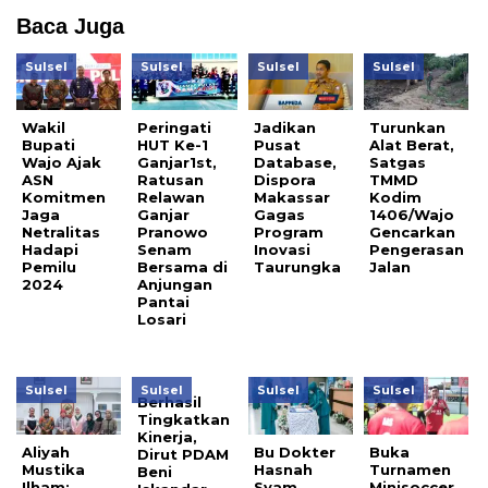
Baca Juga
Sulsel
Sulsel
Sulsel
Sulsel
Wakil
Peringati
Jadikan
Turunkan
Bupati
HUT Ke-1
Pusat
Alat Berat,
Wajo Ajak
Ganjar1st,
Database,
Satgas
ASN
Ratusan
Dispora
TMMD
Komitmen
Relawan
Makassar
Kodim
Jaga
Ganjar
Gagas
1406/Wajo
Netralitas
Pranowo
Program
Gencarkan
Hadapi
Senam
Inovasi
Pengerasan
Pemilu
Bersama di
Taurungka
Jalan
2024
Anjungan
Pantai
Losari
Sulsel
Sulsel
Sulsel
Sulsel
Berhasil
Tingkatkan
Kinerja,
Aliyah
Bu Dokter
Buka
Dirut PDAM
Mustika
Hasnah
Turnamen
Beni
Ilham:
Syam
Minisoccer