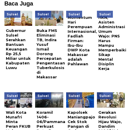
Baca Juga
Sulsel
Sulsel
Sulsel
Sulsel
Momentum
HKN,
Hari
Asisten
Perempuan
Administrasi
Gubernur
Buka FMS
Internasional,
Umum
Sulsel
Eliminasi
Fadliah
Wajo: PNS
Serahkan
TB, Indira
Firman:
Harus
Bantuan
Yusuf
Ibu-Ibu
Mampu
Keuangan
Ismail
DWP Kota
Memperbaiki
Rp 25,5
Dorong
Makassar
Sikap
Miliar untuk
Percepatan
adalah
Mental
Kabupaten
Pengentasan
Pahlawan
Disiplin
Luwu
Tuberkulosis
Kerja
di
Makassar
Sulsel
Sulsel
Sulsel
Sulsel
Wali Kota
Koramil
Kapolsek
Gerakan
Munafri
1406-
Maniangpajo
Revolusi
Minta
06/Pammana
Cek Stok
Hijau Wajo,
Peran FKUB
Perkuat
Pangan di
Dandim