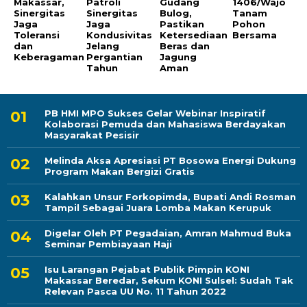
Makassar,
Patroli
Gudang
1406/Wajo
Sinergitas
Sinergitas
Bulog,
Tanam
Jaga
Jaga
Pastikan
Pohon
Toleransi
Kondusivitas
Ketersediaan
Bersama
dan
Jelang
Beras dan
Keberagaman
Pergantian
Jagung
Tahun
Aman
PB HMI MPO Sukses Gelar Webinar Inspiratif
Kolaborasi Pemuda dan Mahasiswa Berdayakan
Masyarakat Pesisir
Melinda Aksa Apresiasi PT Bosowa Energi Dukung
Program Makan Bergizi Gratis
Kalahkan Unsur Forkopimda, Bupati Andi Rosman
Tampil Sebagai Juara Lomba Makan Kerupuk
Digelar Oleh PT Pegadaian, Amran Mahmud Buka
Seminar Pembiayaan Haji
Isu Larangan Pejabat Publik Pimpin KONI
Makassar Beredar, Sekum KONI Sulsel: Sudah Tak
Relevan Pasca UU No. 11 Tahun 2022