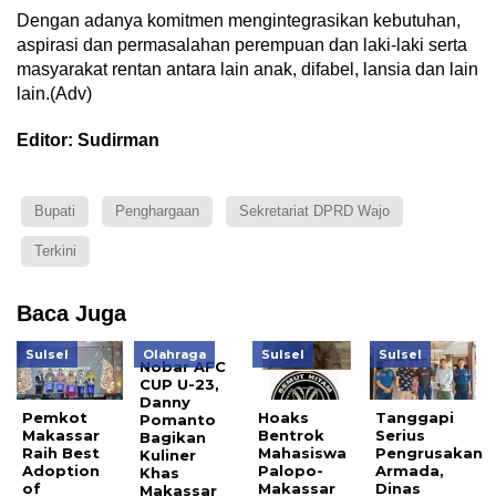
Dengan adanya komitmen mengintegrasikan kebutuhan,
aspirasi dan permasalahan perempuan dan laki-laki serta
masyarakat rentan antara lain anak, difabel, lansia dan lain
lain.(Adv)
Editor: Sudirman
Bupati
Penghargaan
Sekretariat DPRD Wajo
Terkini
Baca Juga
Sulsel
Olahraga
Sulsel
Sulsel
Nobar AFC
CUP U-23,
Danny
Pemkot
Hoaks
Tanggapi
Pomanto
Makassar
Bentrok
Serius
Bagikan
Raih Best
Mahasiswa
Pengrusakan
Kuliner
Adoption
Palopo-
Armada,
Khas
of
Makassar
Dinas
Makassar