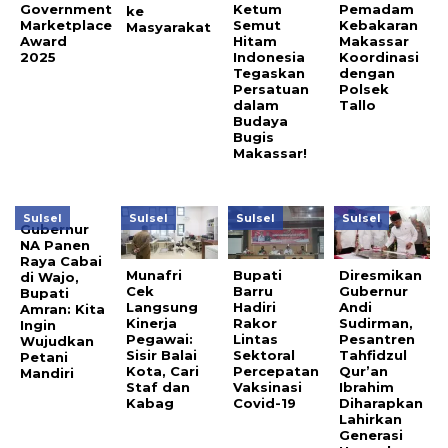
Government
Ketum
Pemadam
ke
Marketplace
Semut
Kebakaran
Masyarakat
Award
Hitam
Makassar
2025
Indonesia
Koordinasi
Tegaskan
dengan
Persatuan
Polsek
dalam
Tallo
Budaya
Bugis
Makassar!
Sulsel
Sulsel
Sulsel
Sulsel
Gubernur
NA Panen
Raya Cabai
Munafri
Bupati
Diresmikan
di Wajo,
Cek
Barru
Gubernur
Bupati
Langsung
Hadiri
Andi
Amran: Kita
Kinerja
Rakor
Sudirman,
Ingin
Pegawai:
Lintas
Pesantren
Wujudkan
Sisir Balai
Sektoral
Tahfidzul
Petani
Kota, Cari
Percepatan
Qur’an
Mandiri
Staf dan
Vaksinasi
Ibrahim
Kabag
Covid-19
Diharapkan
Lahirkan
Generasi