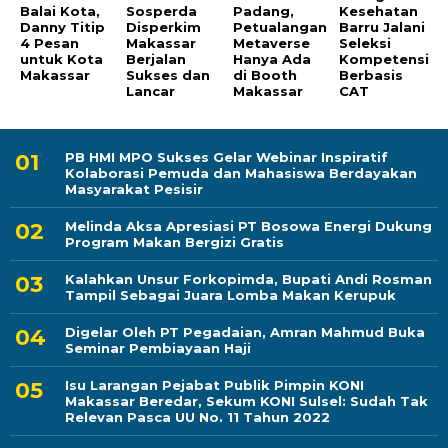
Balai Kota,
Sosperda
Padang,
Kesehatan
Danny Titip
Disperkim
Petualangan
Barru Jalani
4 Pesan
Makassar
Metaverse
Seleksi
untuk Kota
Berjalan
Hanya Ada
Kompetensi
Makassar
Sukses dan
di Booth
Berbasis
Lancar
Makassar
CAT
PB HMI MPO Sukses Gelar Webinar Inspiratif
Kolaborasi Pemuda dan Mahasiswa Berdayakan
Masyarakat Pesisir
Melinda Aksa Apresiasi PT Bosowa Energi Dukung
Program Makan Bergizi Gratis
Kalahkan Unsur Forkopimda, Bupati Andi Rosman
Tampil Sebagai Juara Lomba Makan Kerupuk
Digelar Oleh PT Pegadaian, Amran Mahmud Buka
Seminar Pembiayaan Haji
Isu Larangan Pejabat Publik Pimpin KONI
Makassar Beredar, Sekum KONI Sulsel: Sudah Tak
Relevan Pasca UU No. 11 Tahun 2022