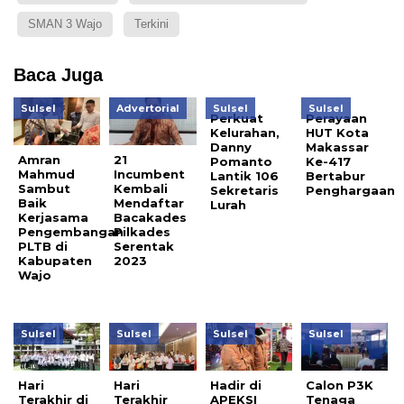
SMAN 3 Wajo
Terkini
Baca Juga
Sulsel
Advertorial
Sulsel
Sulsel
Perkuat
Perayaan
Kelurahan,
HUT Kota
Danny
Makassar
Amran
21
Pomanto
Ke-417
Mahmud
Incumbent
Lantik 106
Bertabur
Sambut
Kembali
Sekretaris
Penghargaan
Baik
Mendaftar
Lurah
Kerjasama
Bacakades
Pengembangan
Pilkades
PLTB di
Serentak
Kabupaten
2023
Wajo
Sulsel
Sulsel
Sulsel
Sulsel
Hari
Hari
Hadir di
Calon P3K
Terakhir di
Terakhir
APEKSI
Tenaga