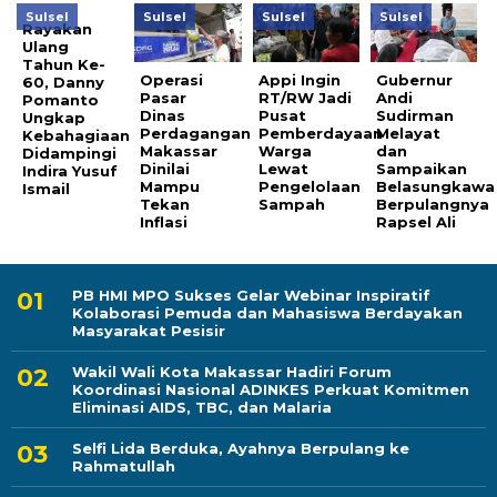
Sulsel
Sulsel
Sulsel
Sulsel
Rayakan
Ulang
Tahun Ke-
Operasi
Appi Ingin
Gubernur
60, Danny
Pasar
RT/RW Jadi
Andi
Pomanto
Dinas
Pusat
Sudirman
Ungkap
Perdagangan
Pemberdayaan
Melayat
Kebahagiaan
Makassar
Warga
dan
Didampingi
Dinilai
Lewat
Sampaikan
Indira Yusuf
Mampu
Pengelolaan
Belasungkawa
Ismail
Tekan
Sampah
Berpulangnya
Inflasi
Rapsel Ali
PB HMI MPO Sukses Gelar Webinar Inspiratif
Kolaborasi Pemuda dan Mahasiswa Berdayakan
Masyarakat Pesisir
Wakil Wali Kota Makassar Hadiri Forum
Koordinasi Nasional ADINKES Perkuat Komitmen
Eliminasi AIDS, TBC, dan Malaria
Selfi Lida Berduka, Ayahnya Berpulang ke
Rahmatullah