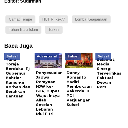
Editor: Sudirman
Camat Tempe
HUT RI ke-77
Lomba Keagamaan
Tahun Baru Islam
Terkini
Baca Juga
Sulsel
Advertorial
Sulsel
Sulsel
Tana
Selamat,
Toraja
Media
Berduka, Pj
Sinergi
Penyesuaian
Danny
Gubernur
Terverifikasi
Jadwal
Pomanto
Bahtiar
Faktual
Perayaan
Hadiri
Kunjungi
Dewan
HJW ke-
Pembukaan
Korban dan
Pers
624, Bupati
Rakerda III
Serahkan
Wajo: Insya
PDI
Bantuan
Allah
Perjuangan
Setelah
Sulsel
Lebaran
Idul Fitri