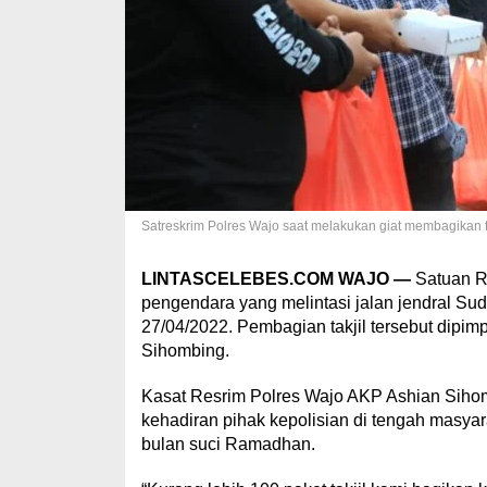
Satreskrim Polres Wajo saat melakukan giat membagikan ta
LINTASCELEBES.COM WAJO —
Satuan Re
pengendara yang melintasi jalan jendral S
27/04/2022. Pembagian takjil tersebut dipi
Sihombing.
Kasat Resrim Polres Wajo AKP Ashian Sihom
kehadiran pihak kepolisian di tengah masyar
bulan suci Ramadhan.