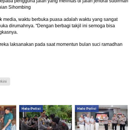
kepada pengguna jalan yang melintas di jalan jendral sudirman
shian Sihombing
 media, waktu berbuka puasa adalah waktu yang sangat
uka dirumahnya. “Dengan berbagi takjil ini semoga bisa
gkasnya.
mereka laksanakan pada saat momentun bulan suci ramadhan
rkini
Halo Polisi
Halo Polisi