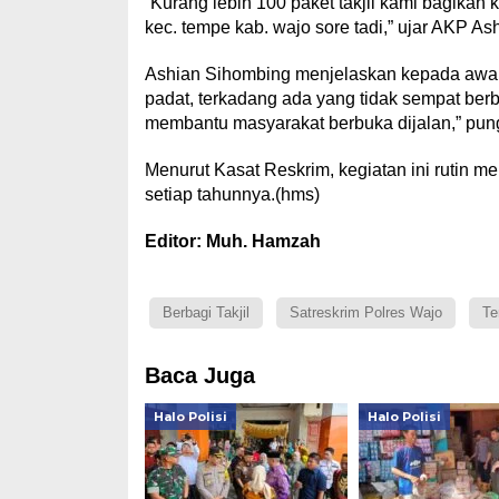
“Kurang lebih 100 paket takjil kami bagikan 
kec. tempe kab. wajo sore tadi,” ujar AKP A
Ashian Sihombing menjelaskan kepada awak
padat, terkadang ada yang tidak sempat berb
membantu masyarakat berbuka dijalan,” pun
Menurut Kasat Reskrim, kegiatan ini rutin 
setiap tahunnya.(hms)
Editor: Muh. Hamzah
Berbagi Takjil
Satreskrim Polres Wajo
Te
Baca Juga
Halo Polisi
Halo Polisi