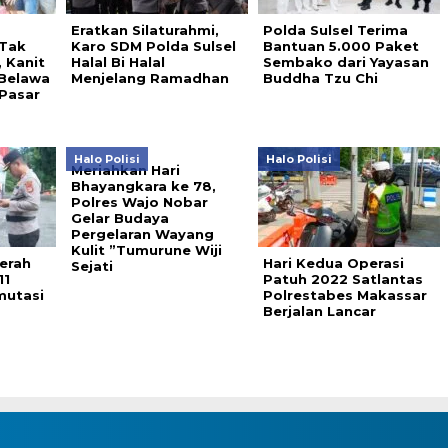
Eratkan Silaturahmi,
Polda Sulsel Terima
 Tak
Karo SDM Polda Sulsel
Bantuan 5.000 Paket
 Kanit
Halal Bi Halal
Sembako dari Yayasan
 Belawa
Menjelang Ramadhan
Buddha Tzu Chi
Pasar
Halo Polisi
Halo Polisi
Meriahkan Hari
Bhayangkara ke 78,
Polres Wajo Nobar
Gelar Budaya
Pergelaran Wayang
Kulit ”Tumurune Wiji
erah
Hari Kedua Operasi
Sejati
11
Patuh 2022 Satlantas
mutasi
Polrestabes Makassar
Berjalan Lancar