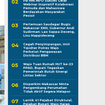
PB HMI MPO Sukses Gelar
Webinar Inspiratif Kolaborasi
Pemuda dan Mahasiswa
Berdayakan Masyarakat
Pesisir
Pertemuan Saudagar Bugis
Makassar XXIII, Gubernur Andi
Sudirman: Lao Sappa Deceng,
Lisu Mappideceng
Cegah Penyimpangan, Unit
Tipidter Polres Wajo
Perketat Pengawasan
Distribusi BBM
Wajo Tuan Rumah HUT ke-23
PPAD, Bupati Tegaskan
Pemerintah Butuh Sinergi
Lintas Sektor
Disperkim Makassar Minta
Pengembang Perumahan
Tidak Aktif Segera Melapor
Lantik 41 Pejabat Struktural,
Pejabat Bupati Wajo Harap