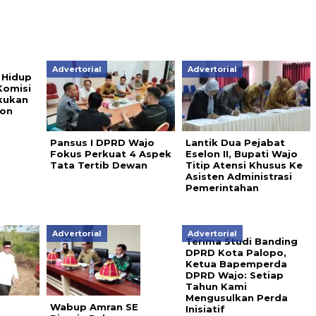
Advertorial
Advertorial
 Hidup
Komisi
kukan
on
Pansus I DPRD Wajo
Lantik Dua Pejabat
Fokus Perkuat 4 Aspek
Eselon II, Bupati Wajo
Tata Tertib Dewan
Titip Atensi Khusus Ke
Asisten Administrasi
Pemerintahan
Advertorial
Advertorial
Terima Studi Banding
DPRD Kota Palopo,
Ketua Bapemperda
DPRD Wajo: Setiap
Tahun Kami
Mengusulkan Perda
Wabup Amran SE
Inisiatif