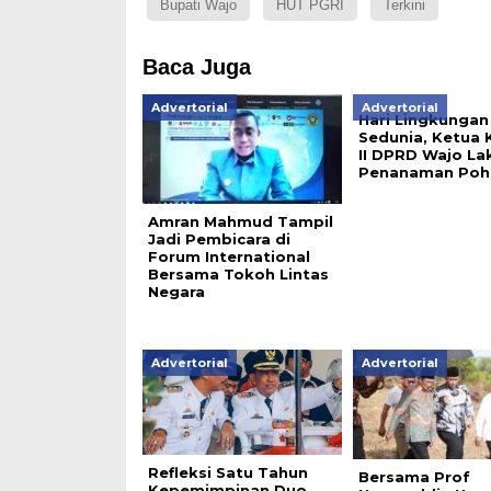
Bupati Wajo
HUT PGRI
Terkini
Baca Juga
Advertorial
Advertorial
Hari Lingkungan
Sedunia, Ketua 
II DPRD Wajo La
Penanaman Poh
Amran Mahmud Tampil
Jadi Pembicara di
Forum International
Bersama Tokoh Lintas
Negara
Advertorial
Advertorial
Refleksi Satu Tahun
Bersama Prof
Kepemimpinan Duo