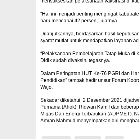
mensukseskan pelaksanaan vaksinasi di ka
“Hal ini menjadi penting mengingat kabupate
baru mencapai 42 persen,” ujarnya.
Dilanjutkannya, berdasarkan hasil keputusa
syarat mutlat untuk mendapatkan layanan ad
“Pelaksanaan Pembelajaran Tatap Muka di ka
Didik sudah divaksin, tegasnya.
Dalam Peringatan HUT Ke-76 PGRI dan Hari 
Pendidikan” tampak hadir unsur Forum Koor
Wajo.
Sekadar diketahui, 2 Desember 2021 dijad
Purnama (Ahok), Ridwan Kamil dan beberapa
Migas Dan Energi Terbarukan (ADPMET). Na
Amran Mahmud menyempatkan diri menghadir