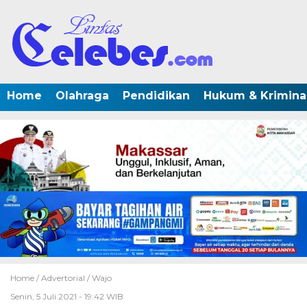
Home
Olahraga
Pendidikan
Hukum & Krimina
Home /
Advertorial
/
Wajo
Senin, 5 Juli 2021 - 19:42 WIB