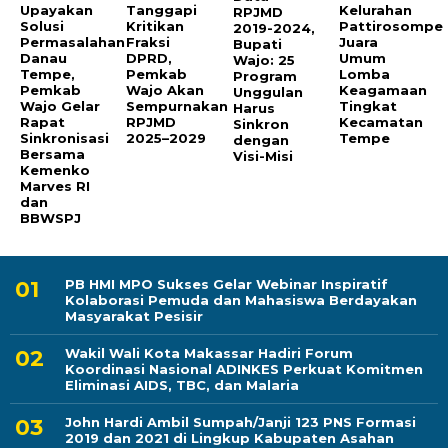
Upayakan
Tanggapi
Kelurahan
RPJMD
Solusi
Kritikan
Pattirosompe
2019-2024,
Permasalahan
Fraksi
Juara
Bupati
Danau
DPRD,
Umum
Wajo: 25
Tempe,
Pemkab
Lomba
Program
Pemkab
Wajo Akan
Keagamaan
Unggulan
Wajo Gelar
Sempurnakan
Tingkat
Harus
Rapat
RPJMD
Kecamatan
Sinkron
Sinkronisasi
2025–2029
Tempe
dengan
Bersama
Visi-Misi
Kemenko
Marves RI
dan
BBWSPJ
PB HMI MPO Sukses Gelar Webinar Inspiratif
Kolaborasi Pemuda dan Mahasiswa Berdayakan
Masyarakat Pesisir
Wakil Wali Kota Makassar Hadiri Forum
Koordinasi Nasional ADINKES Perkuat Komitmen
Eliminasi AIDS, TBC, dan Malaria
John Hardi Ambil Sumpah/Janji 123 PNS Formasi
2019 dan 2021 di Lingkup Kabupaten Asahan