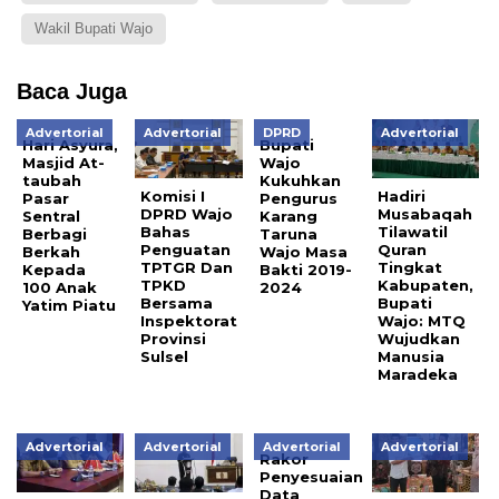
Wakil Bupati Wajo
Baca Juga
Advertorial
Advertorial
DPRD
Advertorial
Hari Asyura,
Bupati
Masjid At-
Wajo
taubah
Kukuhkan
Komisi I
Hadiri
Pasar
Pengurus
DPRD Wajo
Musabaqah
Sentral
Karang
Bahas
Tilawatil
Berbagi
Taruna
Penguatan
Quran
Berkah
Wajo Masa
TPTGR Dan
Tingkat
Kepada
Bakti 2019-
TPKD
Kabupaten,
100 Anak
2024
Bersama
Bupati
Yatim Piatu
Inspektorat
Wajo: MTQ
Provinsi
Wujudkan
Sulsel
Manusia
Maradeka
Advertorial
Advertorial
Advertorial
Advertorial
Rakor
Penyesuaian
Data