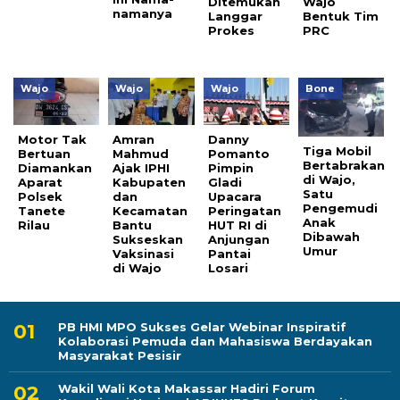
Ditemukan
Wajo
namanya
Langgar
Bentuk Tim
Prokes
PRC
Wajo
Wajo
Wajo
Bone
Motor Tak
Amran
Danny
Tiga Mobil
Bertuan
Mahmud
Pomanto
Bertabrakan
Diamankan
Ajak IPHI
Pimpin
di Wajo,
Aparat
Kabupaten
Gladi
Satu
Polsek
dan
Upacara
Pengemudi
Tanete
Kecamatan
Peringatan
Anak
Rilau
Bantu
HUT RI di
Dibawah
Sukseskan
Anjungan
Umur
Vaksinasi
Pantai
di Wajo
Losari
PB HMI MPO Sukses Gelar Webinar Inspiratif
Kolaborasi Pemuda dan Mahasiswa Berdayakan
Masyarakat Pesisir
Wakil Wali Kota Makassar Hadiri Forum