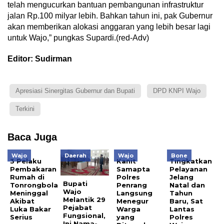
telah mengucurkan bantuan pembangunan infrastruktur
jalan Rp.100 milyar lebih. Bahkan tahun ini, pak Gubernur
akan memberikan alokasi anggaran yang lebih besar lagi
untuk Wajo,” pungkas Supardi.(red-Adv)
Editor: Sudirman
Apresiasi Sinergitas Gubernur dan Bupati
DPD KNPI Wajo
Terkini
Baca Juga
Wajo
Daerah
Wajo
Bone
3 Pelaku
Kanit
Tingkatkan
Pembakaran
Samapta
Pelayanan
Rumah di
Polres
Jelang
Bupati
Tonrongbola
Penrang
Natal dan
Wajo
Meninggal
Langsung
Tahun
Melantik 29
Akibat
Menegur
Baru, Sat
Pejabat
Luka Bakar
Warga
Lantas
Fungsional,
Serius
yang
Polres
Ini Nama-