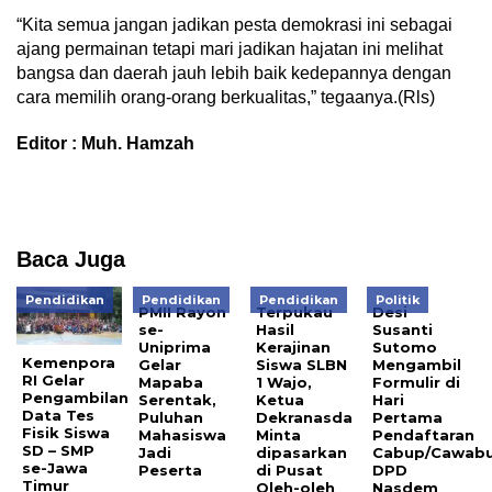
“Kita semua jangan jadikan pesta demokrasi ini sebagai
ajang permainan tetapi mari jadikan hajatan ini melihat
bangsa dan daerah jauh lebih baik kedepannya dengan
cara memilih orang-orang berkualitas,” tegaanya.(Rls)
Editor : Muh. Hamzah
Baca Juga
Pendidikan
Pendidikan
Pendidikan
Politik
PMII Rayon
Terpukau
Desi
se-
Hasil
Susanti
Uniprima
Kerajinan
Sutomo
Kemenpora
Gelar
Siswa SLBN
Mengambil
RI Gelar
Mapaba
1 Wajo,
Formulir di
Pengambilan
Serentak,
Ketua
Hari
Data Tes
Puluhan
Dekranasda
Pertama
Fisik Siswa
Mahasiswa
Minta
Pendaftaran
SD – SMP
Jadi
dipasarkan
Cabup/Cawab
se-Jawa
Peserta
di Pusat
DPD
Timur
Oleh-oleh
Nasdem