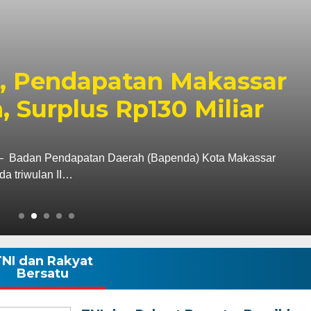
Ziarah ke Makam La
, Tegaskan Komitmen
k Tanah Wajo
i tugas sebagai Kapolres Wajo, AKBP Douglas
tan terhadap sejarah dan…
NI dan Rakyat
Bersatu