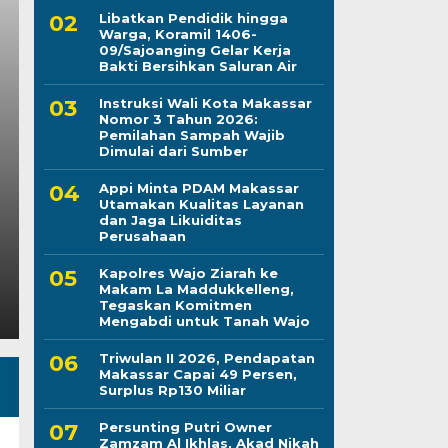
Libatkan Pendidik hingga
Warga, Koramil 1406-
09/Sajoanging Gelar Kerja
Peduli Sesama, Dina
Bakti Bersihkan Saluran Air
Instruksi Wali Kota Makassar
Makassar Gelar Bakti
Nomor 3 Tahun 2026:
Pemilahan Sampah Wajib
Darah
Dimulai dari Sumber
Appi Minta PDAM Makassar
Kamis, 6 Agu 2026 - 21:28 WIB
Utamakan Kualitas Layanan
dan Jaga Likuiditas
LINTASCELEBES.COM MAKASSAR — Dinas Kesehatan
Perusahaan
Darma Wanita Persatuan (DWP) Dinkes Makassar d
Kapolres Wajo Ziarah ke
Makam La Maddukkelleng,
Tegaskan Komitmen
Mengabdi untuk Tanah Wajo
Triwulan II 2026, Pendapatan
Makassar Capai 49 Persen,
Surplus Rp130 Miliar
Persunting Putri Owner
Zamzam Al Ikhlas, Akad Nikah