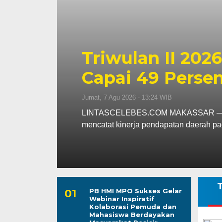
Kapolres Wajo 
ssar
Maddukkelleng
ar
Mengabdi untu
Jumat, 7 Agu 2026 - 08:42 WIB
assar
LINTASCELEBES.COM WAJO — Mengawal
Mahendrajaya menunjukkan penghorma
T
PB HMI MPO Sukses Gelar
Webinar Inspiratif
Kolaborasi Pemuda dan
Mahasiswa Berdayakan