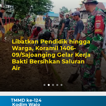
Triwulan II 2026,
Pendapatan Makassar
Capai 49 Persen, Surplus
Rp130 Miliar
TMMD ke-124
Kodim Wajo