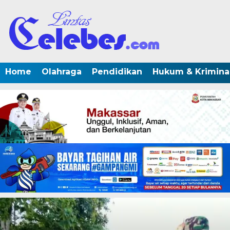
Home
Olahraga
Pendidikan
Hukum & Krimina