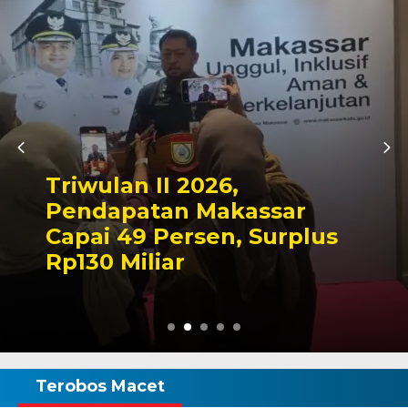
Kapolres Wajo Ziarah ke
Makam La Maddukkelleng,
Tegaskan Komitmen
Mengabdi untuk Tanah
Wajo
Terobos Macet