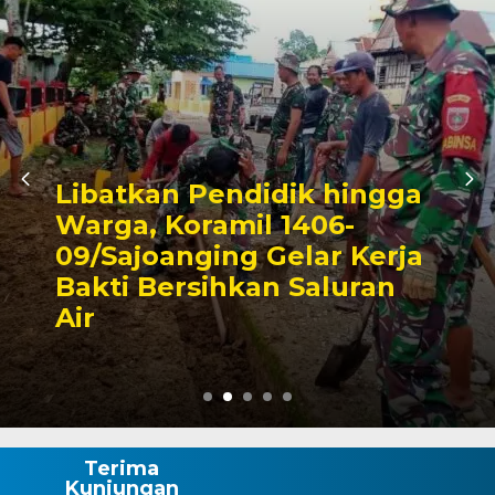
ik hingga
1406-
Triwulan II 2026
elar Kerja
Pendapatan Ma
 Saluran
Capai 49 Persen
Rp130 Miliar
Terima
Kunjungan